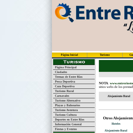
Página Inicial
Turismo
Gu
Página Principal
Ciudades
Termas de Entre Ríos
Pesca Deportiva
NOTA
:
www.entreriosto
Caza Deportiva
sitios webs de los presta
Turismo Rural
Carnavales
Alojamiento Rural
Turismo Alternativo
Playas y Balnearios
Turismo Aventura
Turismo Cultura
Otros Alojamient
Deportes en Entre Ríos
Hoteles
Información General
Fiestas y Eventos
Alojamiento Rural