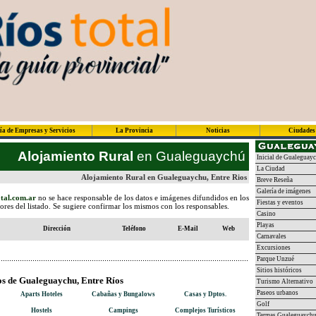
ía de Empresas y Servicios
La Provincia
Noticias
Ciudades
Alojamiento Rural
en Gualeguaychú
Inicial de Gualeguay
La Ciudad
Alojamiento Rural en Gualeguaychu, Entre Rios
Breve Reseña
Galería de imágenes
tal.com.ar
no se hace responsable de los datos e imágenes difundidos en los
Fiestas y eventos
dores del listado. Se sugiere confirmar los mismos con los responsables.
Casino
Playas
Dirección
Teléfono
E-Mail
Web
Carnavales
Excursiones
Parque Unzué
Sitios históricos
os de Gualeguaychu, Entre Ríos
Turismo Alternativo
Paseos urbanos
Aparts Hoteles
Cabañas y Bungalows
Casas y Dptos.
Golf
Hostels
Campings
Complejos Turísticos
Termas Gualeguaych