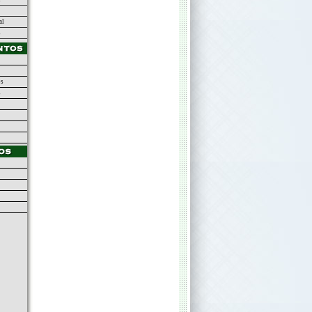
al
s
os
s