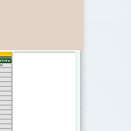
chú
u