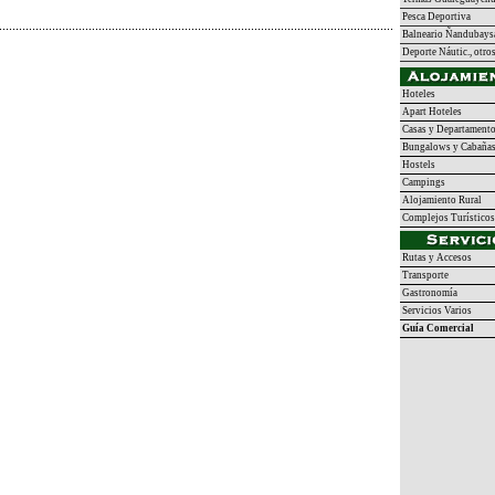
Pesca Deportiva
Balneario Ñandubays
Deporte Náutic., otro
Hoteles
Apart Hoteles
Casas y Departament
Bungalows y Cabaña
Hostels
Campings
Alojamiento Rural
Complejos Turísticos
Rutas y Accesos
Transporte
Gastronomía
Servicios Varios
Guía Comercial