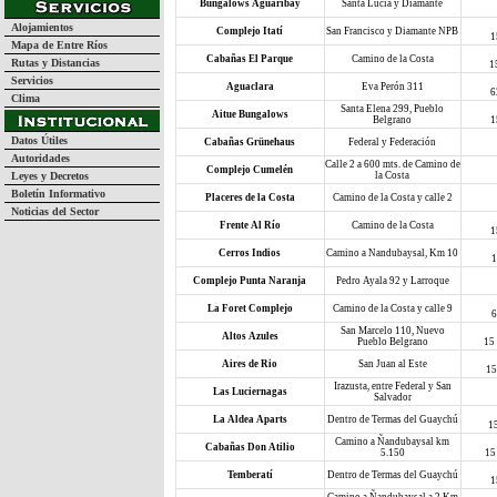
Bungalows Aguaribay
Santa Lucia y Diamante
Alojamientos
Complejo Itatí
San Francisco y Diamante NPB
1
Mapa de Entre Ríos
Cabañas El Parque
Camino de la Costa
Rutas y Distancias
1
Servicios
Aguaclara
Eva Perón 311
6
Clima
Santa Elena 299, Pueblo
Aitue Bungalows
Belgrano
1
Datos Útiles
Cabañas Grünehaus
Federal y Federación
Autoridades
Calle 2 a 600 mts. de Camino de
Complejo Cumelén
Leyes y Decretos
la Costa
Boletín Informativo
Placeres de la Costa
Camino de la Costa y calle 2
Noticias del Sector
Frente Al Río
Camino de la Costa
1
Cerros Indios
Camino a Nandubaysal, Km 10
1
Complejo Punta Naranja
Pedro Ayala 92 y Larroque
La Foret Complejo
Camino de la Costa y calle 9
6
San Marcelo 110, Nuevo
Altos Azules
Pueblo Belgrano
15
Aires de Rio
San Juan al Este
15
Irazusta, entre Federal y San
Las Luciernagas
Salvador
La Aldea Aparts
Dentro de Termas del Guaychú
1
Camino a Ñandubaysal km
Cabañas Don Atilio
5.150
15
Temberatí
Dentro de Termas del Guaychú
1