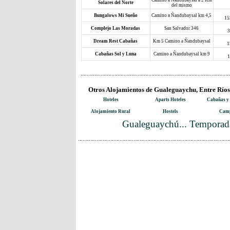
Camino a Ñandubaysal a 2 Km
Solares del Norte
del mismo
Bungalows Mi Sueño
Camino a Ñandubaysal km 4,5
15
Complejo Las Moradas
San Salvador 346
3
Dream Rest Cabañas
Km 5 Camino a Ñandubaysal
1
Cabañas Sol y Luna
Camino a Ñandubaysal km 9
1
Otros Alojamientos de Gualeguaychu, Entre Ríos
Hoteles
Aparts Hoteles
Cabañas y
Alojamiento Rural
Hostels
Camp
Gualeguaychú... Temporada