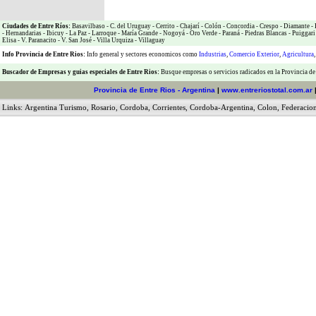
Ciudades de Entre Ríos:
Basavilbaso
-
C. del Uruguay
-
Cerrito
-
Chajarí
-
Colón
-
Concordia
-
Crespo
-
Diamante
-
-
Hernandarias
-
Ibicuy
-
La Paz
-
Larroque
-
María Grande
-
Nogoyá
-
Oro Verde
-
Paraná
-
Piedras Blancas
-
Puiggari
Elisa
-
V. Paranacito
-
V. San José
-
Villa Urquiza
-
Villaguay
Info Provincia de Entre Rios:
Info general y sectores economicos como
Industrias
,
Comercio Exterior
,
Agricultura
Buscador de Empresas
y
guias especiales de Entre Rios:
Busque empresas o servicios radicados en la Provincia de
Provincia de Entre Rios - Argentina
|
www.entreriostotal.com.ar
Links:
Argentina Turismo
,
Rosario
,
Cordoba
,
Corrientes
,
Cordoba-Argentina
,
Colon
,
Federacio