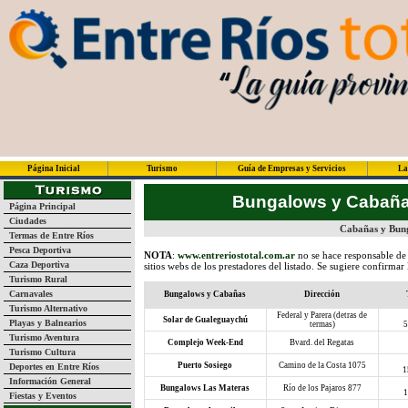
Página Inicial
Turismo
Guía de Empresas y Servicios
La
Bungalows y Cabañ
Página Principal
Ciudades
Cabañas y Bung
Termas de Entre Ríos
Pesca Deportiva
NOTA
:
www.entreriostotal.com.ar
no se hace responsable de 
Caza Deportiva
sitios webs de los prestadores del listado. Se sugiere confirmar
Turismo Rural
Carnavales
Bungalows y Cabañas
Dirección
Turismo Alternativo
Federal y Parera (detras de
Solar de Gualeguaychú
Playas y Balnearios
termas)
5
Turismo Aventura
Complejo Week-End
Bvard. del Regatas
Turismo Cultura
Puerto Sosiego
Camino de la Costa 1075
Deportes en Entre Ríos
1
Información General
Bungalows Las Materas
Río de los Pajaros 877
1
Fiestas y Eventos