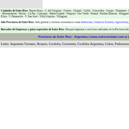
Ciudades de Entre Ríos:
Basavilbaso
-
C. del Uruguay
-
Cerrito
-
Chajarí
-
Colón
-
Concordia
-
Crespo
-
Diamante
-
-
Hernandarias
-
Ibicuy
-
La Paz
-
Larroque
-
María Grande
-
Nogoyá
-
Oro Verde
-
Paraná
-
Piedras Blancas
-
Puiggari
Elisa
-
V. Paranacito
-
V. San José
-
Villa Urquiza
-
Villaguay
Info Provincia de Entre Rios:
Info general y sectores economicos como
Industrias
,
Comercio Exterior
,
Agricultura
Buscador de Empresas
y
guias especiales de Entre Rios:
Busque empresas o servicios radicados en la Provincia de
Provincia de Entre Rios - Argentina
|
www.entreriostotal.com.ar
Links:
Argentina Turismo
,
Rosario
,
Cordoba
,
Corrientes
,
Cordoba-Argentina
,
Colon
,
Federacio