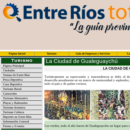
Página Inicial
Turismo
Guía de Empresas y Servicios
La
La Ciudad de Gualeguaychú
Página Principal
LA CIUDAD DE
Ciudades
Termas de Entre Ríos
Turísticamente su repercusión y trascendencia se debe al d
Pesca Deportiva
desarrolla anualmente en un marco de suntuosidad y esplendor, c
todo el país y de países vecinos.
Caza Deportiva
Turismo Rural
Carnavales
Turismo Alternativo
Playas y Balnearios
Turismo Aventura
Turismo Cultura
Deportes en Entre Ríos
Información General
Los verdes, todo el año hacen de Gualeguaychu un lugar para c
Fiestas y Eventos