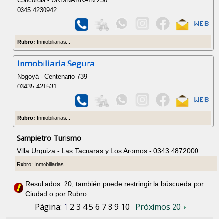
Concordia - URDINARRAIN 256
0345 4230942
Rubro:
Inmobiliarias...
Inmobiliaria Segura
Nogoyá - Centenario 739
03435 421531
Rubro:
Inmobiliarias...
Sampietro Turismo
Villa Urquiza - Las Tacuaras y Los Aromos - 0343 4872000
Rubro: Inmobiliarias
Resultados: 20, también puede restringir la búsqueda por
Ciudad o por Rubro.
Página:
1
2
3
4
5
6
7
8
9
10
Próximos 20