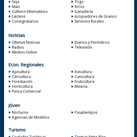
Soja
Trigo
Maiz
Arroz
Cultivos Alternativos
Ganadería
Lácteos
Acopiadores de Granos
Consignatarios
Servicios Rurales
Noticias
Últimas Noticias
Diarios y Periódicos
Radios
Televisión
Medios Online
Econ. Regionales
Apicultura
Avicultura
Citricultura
Cunicultura
Forestación
Fruticultura
Horticultura
Minería
Pesca Comercial
Jóven
Nocturna
Pasatiempos
Agencias de Modelos
Turismo
Ciudades Turísticas
Termas Entre Ríos