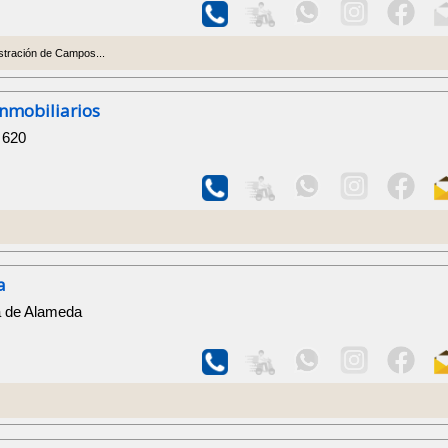
istración de Campos...
nmobiliarios
 620
a
da de Alameda