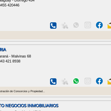
llaguay - Dorrego 434
3455 420446
RIA
araná - Malvinas 68
343 421 8938
istración de Consorcios y Propiedad...
O NEGOCIOS INMOBILIARIOS