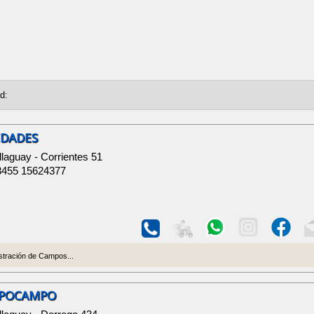
EDADES
llaguay - Corrientes 51
3455 15624377
istración de Campos...
HIPOCAMPO