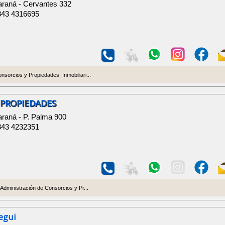
araná - Cervantes 332
343 4316695
nsorcios y Propiedades, Inmobiliari...
 PROPIEDADES
araná - P. Palma 900
343 4232351
 Administración de Consorcios y Pr...
egui