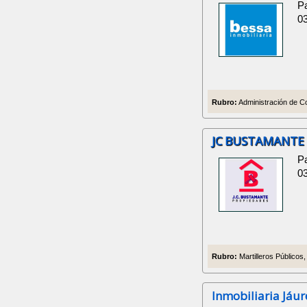
P
0
Rubro:
Administración de Co
JC BUSTAMANTE
P
0
Rubro:
Martilleros Públicos,
Inmobiliaria Jáur