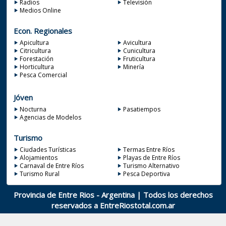
Radios
Televisión
Medios Online
Econ. Regionales
Apicultura
Avicultura
Citricultura
Cunicultura
Forestación
Fruticultura
Horticultura
Minería
Pesca Comercial
Jóven
Nocturna
Pasatiempos
Agencias de Modelos
Turismo
Ciudades Turísticas
Termas Entre Ríos
Alojamientos
Playas de Entre Ríos
Carnaval de Entre Ríos
Turismo Alternativo
Turismo Rural
Pesca Deportiva
Provincia de Entre Rios - Argentina | Todos los derechos
reservados a
EntreRiostotal.com.ar