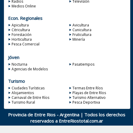
Radios
Televisión
Medios Online
Econ. Regionales
Apicultura
Avicultura
Citricultura
Cunicultura
Forestación
Fruticultura
Horticultura
Minería
Pesca Comercial
Jóven
Nocturna
Pasatiempos
Agencias de Modelos
Turismo
Ciudades Turísticas
Termas Entre Ríos
Alojamientos
Playas de Entre Ríos
Carnaval de Entre Ríos
Turismo Alternativo
Turismo Rural
Pesca Deportiva
Provincia de Entre Rios - Argentina | Todos los derechos
reservados a
EntreRiostotal.com.ar