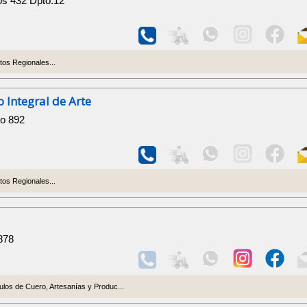
os 432 Dpto.12
os Regionales...
 Integral de Arte
to 892
os Regionales...
878
culos de Cuero, Artesanías y Produc...