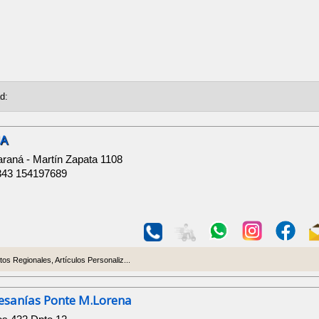
IA
raná - Martín Zapata 1108
343 154197689
os Regionales, Artículos Personaliz...
esanías Ponte M.Lorena