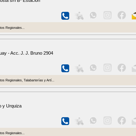
osta s/n Bº Estación
os Regionales...
ay - Acc. J. J. Bruno 2904
s Regionales, Talabarterías y Artí...
o y Urquiza
os Regionales...