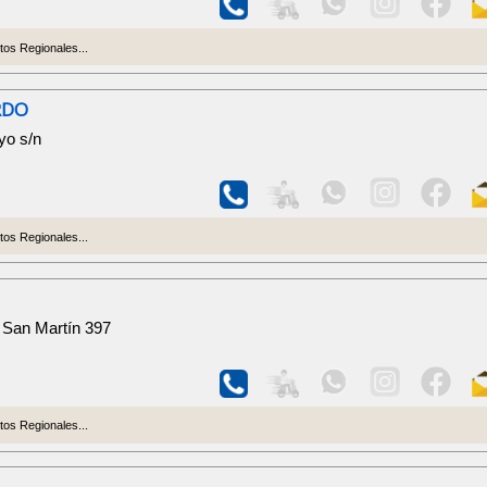
os Regionales...
RDO
yo s/n
os Regionales...
. San Martín 397
os Regionales...