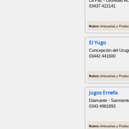
La Paz - Leónidas Ac
03437 422141
Rubro:
Artesanías y Product
El Yugo
Concepción del Urugu
03442 441600
Rubro:
Artesanías y Producto
Jugos Ernefa
Diamante - Sarmient
0343 4981893
Rubro:
Artesanías y Product