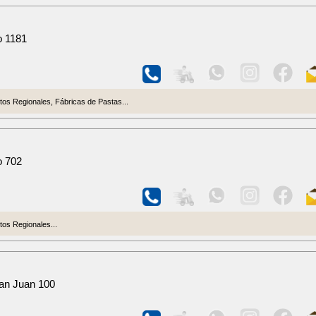
O
o 1181
os Regionales, Fábricas de Pastas...
o 702
os Regionales...
San Juan 100