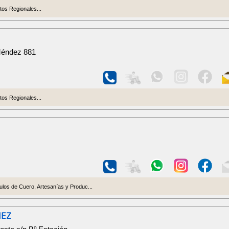
os Regionales...
Méndez 881
os Regionales...
culos de Cuero, Artesanías y Produc...
HEZ