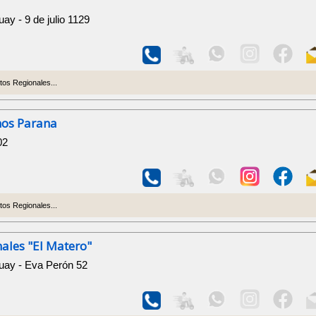
ay - 9 de julio 1129
os Regionales...
nos Parana
02
os Regionales...
ales "El Matero"
uay - Eva Perón 52