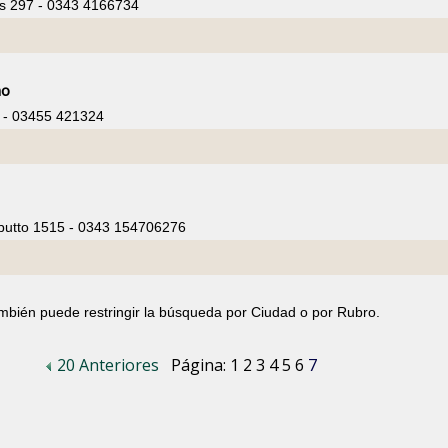
s 297 - 0343 4166734
no
1 - 03455 421324
putto 1515 - 0343 154706276
ambién puede restringir la búsqueda por Ciudad o por Rubro.
20 Anteriores
Página:
1
2
3
4
5
6
7