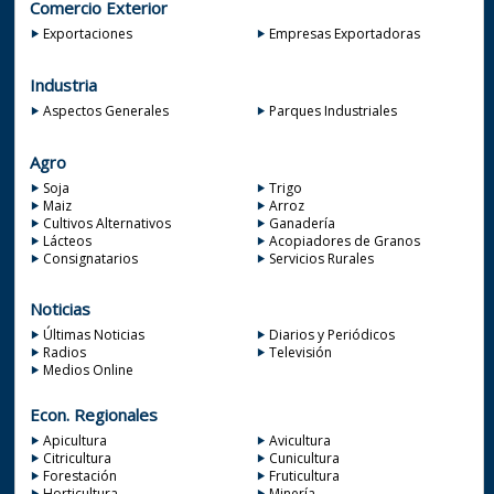
Comercio Exterior
Exportaciones
Empresas Exportadoras
Industria
Aspectos Generales
Parques Industriales
Agro
Soja
Trigo
Maiz
Arroz
Cultivos Alternativos
Ganadería
Lácteos
Acopiadores de Granos
Consignatarios
Servicios Rurales
Noticias
Últimas Noticias
Diarios y Periódicos
Radios
Televisión
Medios Online
Econ. Regionales
Apicultura
Avicultura
Citricultura
Cunicultura
Forestación
Fruticultura
Horticultura
Minería