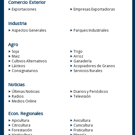
Comercio Exterior
Exportaciones
Empresas Exportadoras
Industria
Aspectos Generales
Parques Industriales
Agro
Soja
Trigo
Maiz
Arroz
Cultivos Alternativos
Ganadería
Lácteos
Acopiadores de Granos
Consignatarios
Servicios Rurales
Noticias
Últimas Noticias
Diarios y Periódicos
Radios
Televisión
Medios Online
Econ. Regionales
Apicultura
Avicultura
Citricultura
Cunicultura
Forestación
Fruticultura
Horticultura
Minería