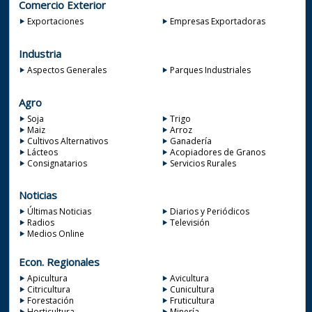
Comercio Exterior
Exportaciones
Empresas Exportadoras
Industria
Aspectos Generales
Parques Industriales
Agro
Soja
Trigo
Maiz
Arroz
Cultivos Alternativos
Ganadería
Lácteos
Acopiadores de Granos
Consignatarios
Servicios Rurales
Noticias
Últimas Noticias
Diarios y Periódicos
Radios
Televisión
Medios Online
Econ. Regionales
Apicultura
Avicultura
Citricultura
Cunicultura
Forestación
Fruticultura
Horticultura
Minería