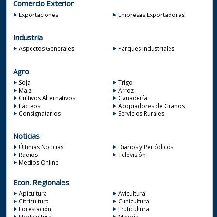
Comercio Exterior
Exportaciones
Empresas Exportadoras
Industria
Aspectos Generales
Parques Industriales
Agro
Soja
Trigo
Maiz
Arroz
Cultivos Alternativos
Ganadería
Lácteos
Acopiadores de Granos
Consignatarios
Servicios Rurales
Noticias
Últimas Noticias
Diarios y Periódicos
Radios
Televisión
Medios Online
Econ. Regionales
Apicultura
Avicultura
Citricultura
Cunicultura
Forestación
Fruticultura
Horticultura
Minería