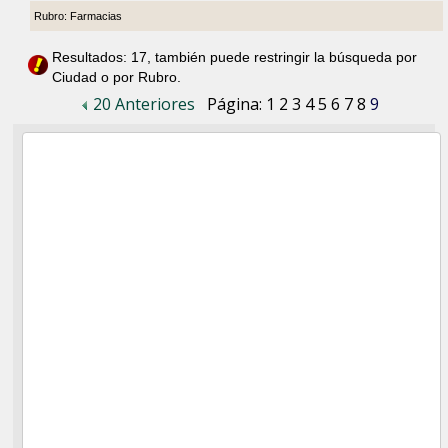
Rubro: Farmacias
Resultados: 17, también puede restringir la búsqueda por
Ciudad o por Rubro.
20 Anteriores
Página:
1
2
3
4
5
6
7
8
9