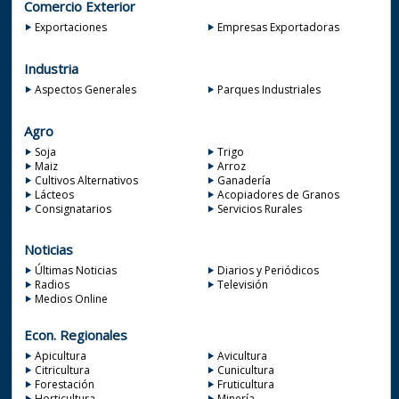
Comercio Exterior
Exportaciones
Empresas Exportadoras
Industria
Aspectos Generales
Parques Industriales
Agro
Soja
Trigo
Maiz
Arroz
Cultivos Alternativos
Ganadería
Lácteos
Acopiadores de Granos
Consignatarios
Servicios Rurales
Noticias
Últimas Noticias
Diarios y Periódicos
Radios
Televisión
Medios Online
Econ. Regionales
Apicultura
Avicultura
Citricultura
Cunicultura
Forestación
Fruticultura
Horticultura
Minería