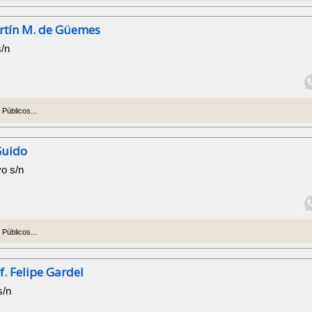
rtín M. de Güemes
s/n
Públicos...
Guido
yo s/n
Públicos...
f. Felipe Gardel
s/n