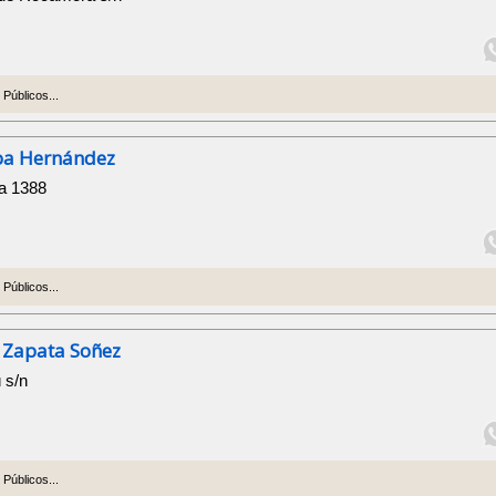
Públicos...
ba Hernández
ia 1388
Públicos...
. Zapata Soñez
 s/n
Públicos...