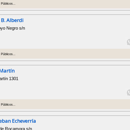
Públicos...
 B. Alberdi
royo Negro s/n
Públicos...
 Martín
artín 1301
Públicos...
teban Echeverría
 de Rocamora s/n