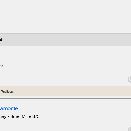
16
Públicos...
Viamonte
uay - Bme. Mitre 375