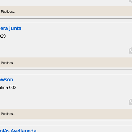
Públicos...
era Junta
929
Públicos...
Rawson
alma 602
Públicos...
colás Avellaneda