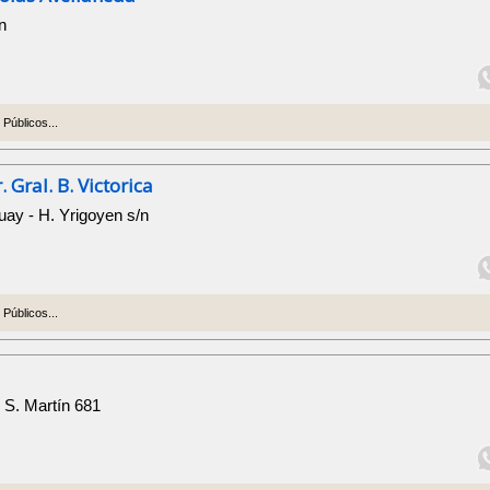
/n
Públicos...
 Gral. B. Victorica
ay - H. Yrigoyen s/n
Públicos...
 S. Martín 681