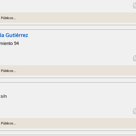
Públicos...
ía Gutiérrez
rmiento 94
Públicos...
 s/n
Públicos...