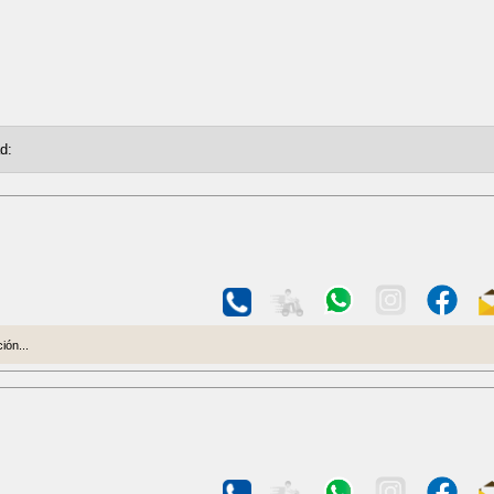
ión...