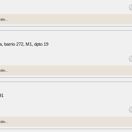
ión...
, barrio 272, M1, dpto 19
ión...
91
ión...