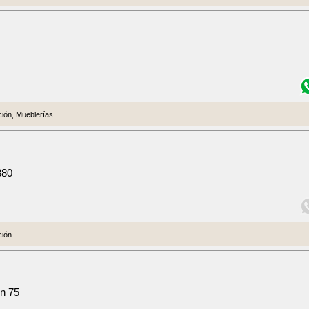
ión, Mueblerías...
880
ión...
n 75