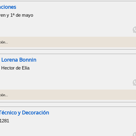
aciones
yen y 1ª de mayo
ión...
 Lorena Bonnin
y Hector de Elía
ión...
Técnico y Decoración
 1281