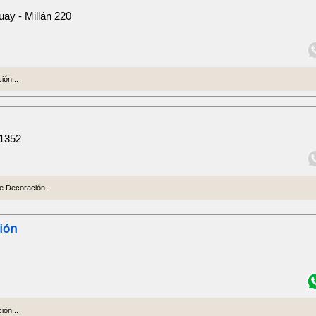
ay - Millán 220
ión...
 1352
e Decoración...
ión
ión...