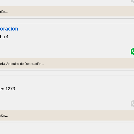
ión...
oracion
hu 4
ría, Artículos de Decoración...
yen 1273
ión...