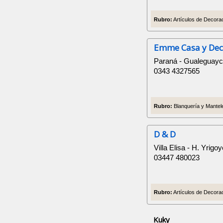
Rubro:
Artículos de Decorac
Emme Casa y Dec
Paraná - Gualeguayc
0343 4327565
Rubro:
Blanquería y Mantele
D & D
Villa Elisa - H. Yrigo
03447 480023
Rubro:
Artículos de Decorac
Kuky