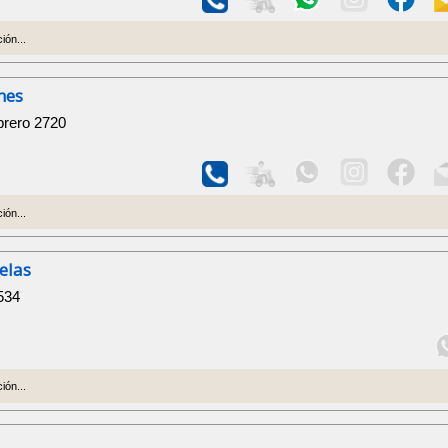
ión...
nes
brero 2720
ión...
elas
534
ión...