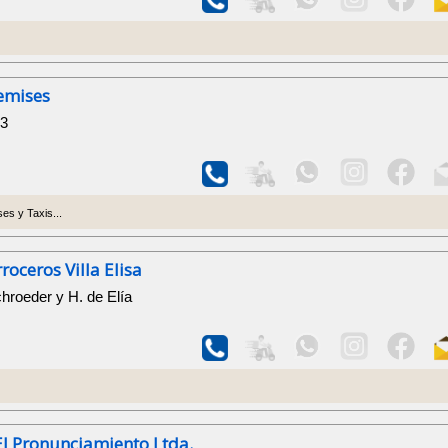
emises
83
es y Taxis...
roceros Villa Elisa
chroeder y H. de Elía
l Pronunciamiento Ltda.