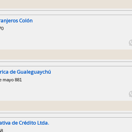
ranjeros Colón
70
trica de Gualeguaychú
de mayo 881
tiva de Crédito Ltda.
58