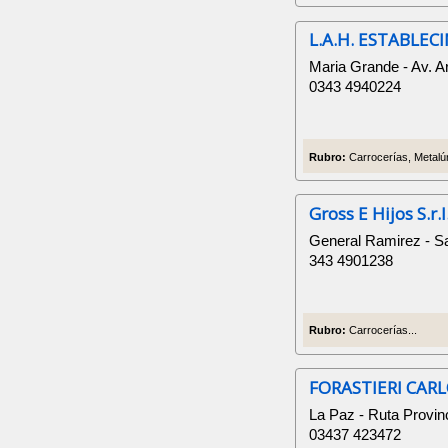
L.A.H. ESTABLEC
Maria Grande - Av. A
0343 4940224
Rubro:
Carrocerías, Metalúr
Gross E Hijos S.r.l
General Ramirez - S
343 4901238
Rubro:
Carrocerías...
FORASTIERI CAR
La Paz - Ruta Provin
03437 423472