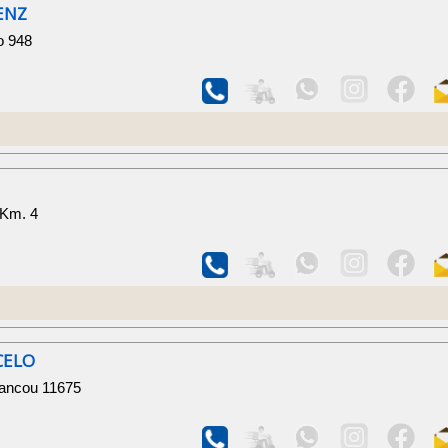
ENZ
o 948
 Km. 4
CELO
Francou 11675