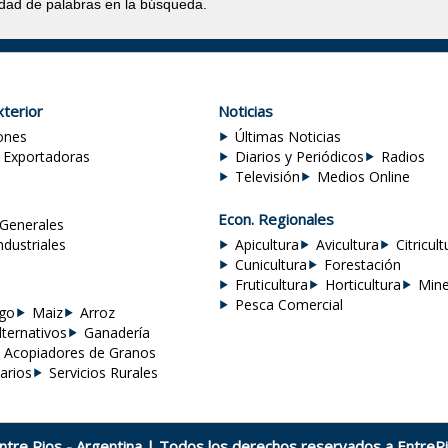
idad de palabras en la búsqueda.
terior
Noticias
ones
Últimas Noticias
 Exportadoras
Diarios y Periódicos
Radios
Televisión
Medios Online
Econ. Regionales
Generales
ndustriales
Apicultura
Avicultura
Citricult
Cunicultura
Forestación
Fruticultura
Horticultura
Mine
Pesca Comercial
igo
Maiz
Arroz
lternativos
Ganadería
Acopiadores de Granos
arios
Servicios Rurales
Entre Rios - Argentina | Todos los derechos reservados a
EntreRi