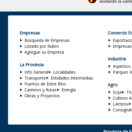
acotando la cant
Empresas
Comercio Ex
Búsqueda de Empresas
Exportaci
Listado por Rubro
Empresas
Agregue su Empresa
Industria
La Provincia
Aspectos 
Info General
Localidades
Parques I
Transporte
Entidades Intermedias
Puertos de Entre Ríos
Agro
Caminos y Rutas
Energía
Soja
Tr
Obras y Proyectos
Cultivos A
Lácteos
Consignat
Provincia de 