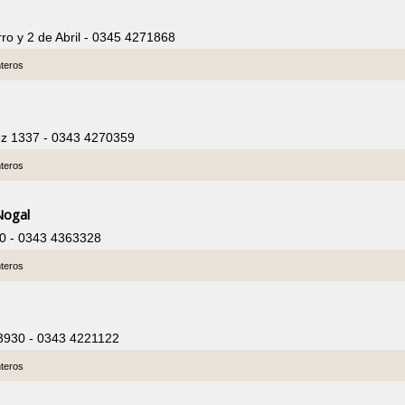
rro y 2 de Abril - 0345 4271868
nteros
ez 1337 - 0343 4270359
nteros
 Nogal
80 - 0343 4363328
nteros
3930 - 0343 4221122
nteros