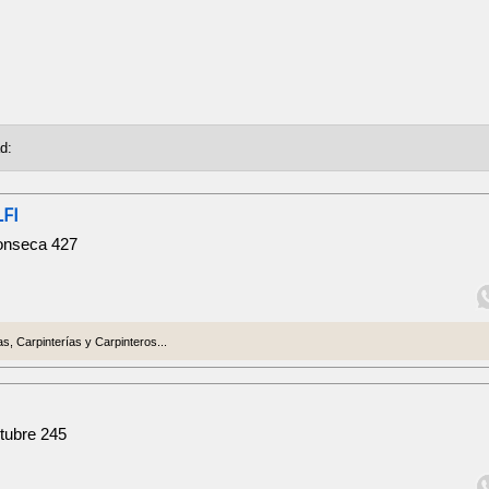
FI
onseca 427
s, Carpinterías y Carpinteros...
ctubre 245