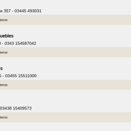
lle 357 - 03445 493031
nteros
Muebles
9 - 0343 154587042
nteros
os
885 - 03455 15511000
nteros
 - 03438 15409573
nteros