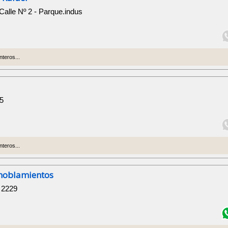
Calle Nº 2 - Parque.indus
nteros...
45
nteros...
Amoblamientos
 2229