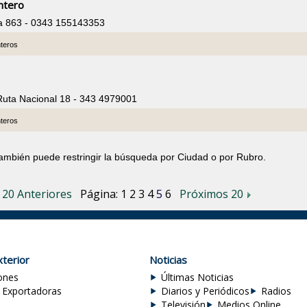
ntero
ia 863 - 0343 155143353
nteros
 Ruta Nacional 18 - 343 4979001
nteros
también puede restringir la búsqueda por Ciudad o por Rubro.
20 Anteriores
Página:
1
2
3
4
5
6
Próximos 20
terior
Noticias
ones
Últimas Noticias
 Exportadoras
Diarios y Periódicos
Radios
Televisión
Medios Online