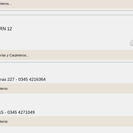
nteros...
 RN 12
ías y Carpinteros...
eras 227 - 0345 4216364
nteros
 615 - 0345 4271049
nteros