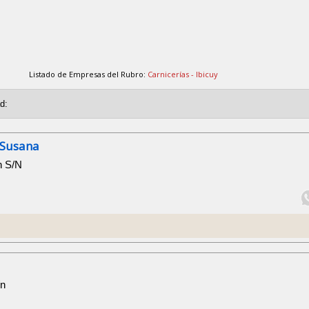
Listado de Empresas del Rubro:
Carnicerías - Ibicuy
 Susana
n S/N
/n