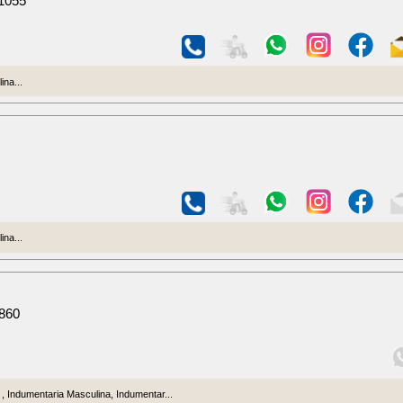
 1055
na...
na...
 860
 Indumentaria Masculina, Indumentar...