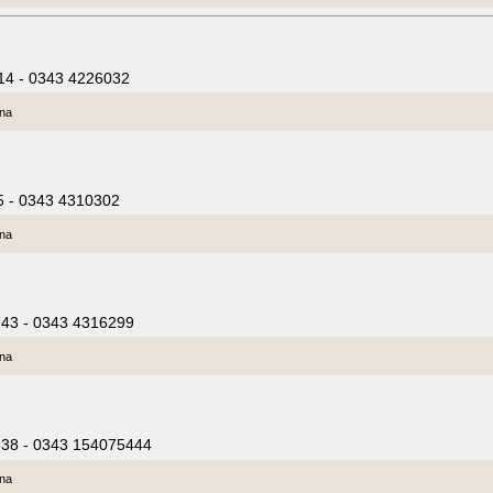
 14 - 0343 4226032
ina
5 - 0343 4310302
ina
743 - 0343 4316299
ina
638 - 0343 154075444
ina