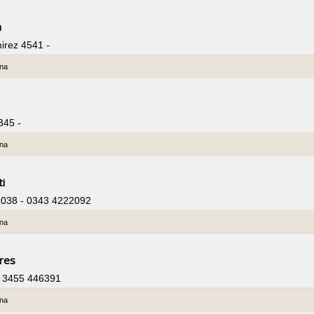
a
irez 4541 -
ina
345 -
ina
ti
1038 - 0343 4222092
ina
res
 - 3455 446391
ina