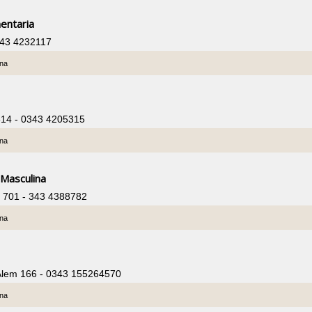
entaria
343 4232117
ina
814 - 0343 4205315
ina
 Masculina
z 701 - 343 4388782
ina
Alem 166 - 0343 155264570
ina