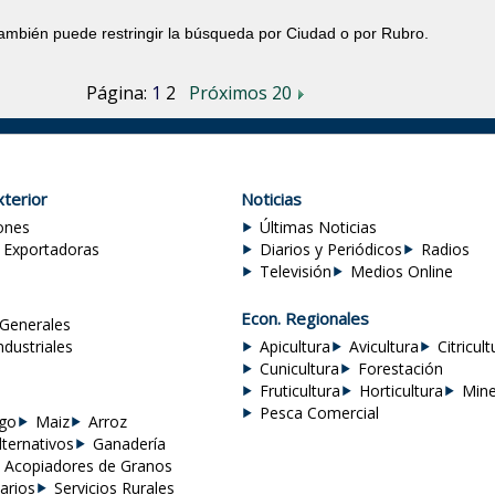
también puede restringir la búsqueda por Ciudad o por Rubro.
Página:
1
2
Próximos 20
terior
Noticias
ones
Últimas Noticias
 Exportadoras
Diarios y Periódicos
Radios
Televisión
Medios Online
Econ. Regionales
Generales
ndustriales
Apicultura
Avicultura
Citricult
Cunicultura
Forestación
Fruticultura
Horticultura
Mine
Pesca Comercial
igo
Maiz
Arroz
lternativos
Ganadería
Acopiadores de Granos
arios
Servicios Rurales