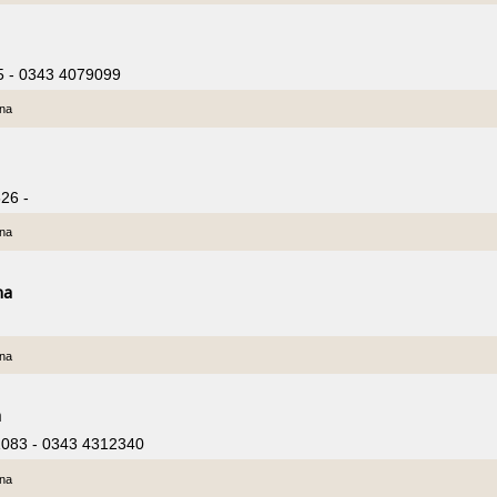
95 - 0343 4079099
ina
26 -
ina
na
ina
a
1083 - 0343 4312340
ina