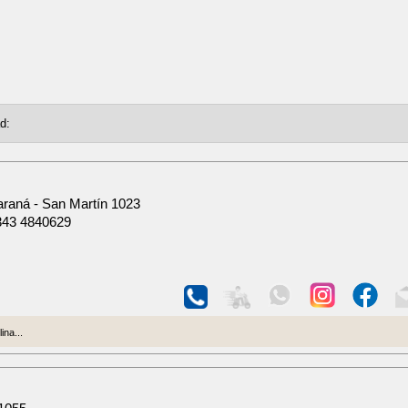
araná - San Martín 1023
343 4840629
na...