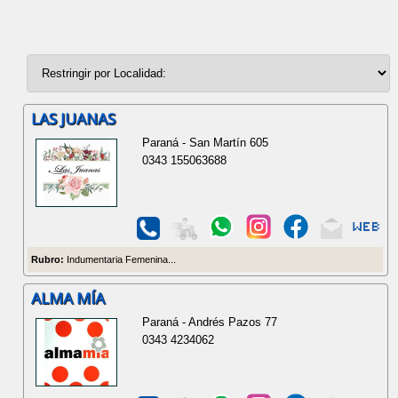
LAS JUANAS
Paraná - San Martín 605
0343 155063688
Rubro:
Indumentaria Femenina...
ALMA MÍA
Paraná - Andrés Pazos 77
0343 4234062