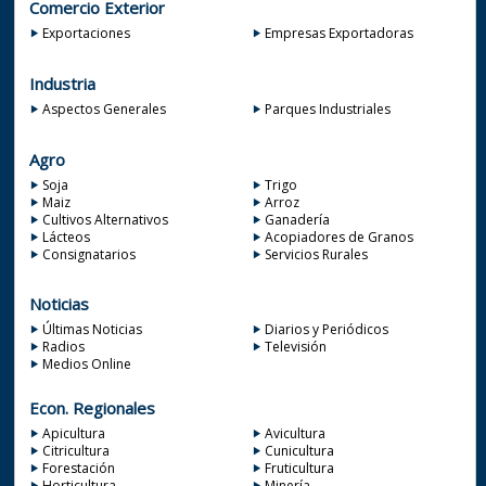
Comercio Exterior
Exportaciones
Empresas Exportadoras
Industria
Aspectos Generales
Parques Industriales
Agro
Soja
Trigo
Maiz
Arroz
Cultivos Alternativos
Ganadería
Lácteos
Acopiadores de Granos
Consignatarios
Servicios Rurales
Noticias
Últimas Noticias
Diarios y Periódicos
Radios
Televisión
Medios Online
Econ. Regionales
Apicultura
Avicultura
Citricultura
Cunicultura
Forestación
Fruticultura
Horticultura
Minería