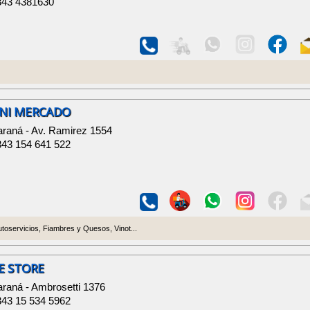
343 4381630
INI MERCADO
araná - Av. Ramirez 1554
343 154 641 522
oservicios, Fiambres y Quesos, Vinot...
E STORE
raná - Ambrosetti 1376
343 15 534 5962