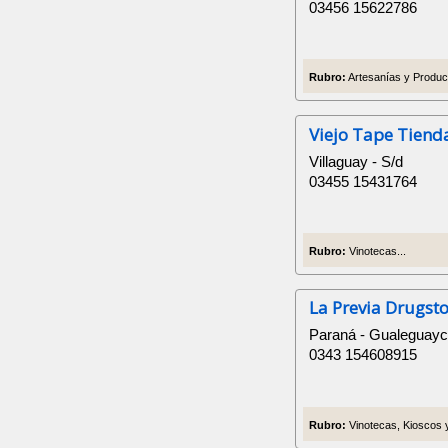
03456 15622786
Rubro:
Artesanías y Product
Viejo Tape Tiend
Villaguay - S/d
03455 15431764
Rubro:
Vinotecas...
La Previa Drugst
Paraná - Gualeguay
0343 154608915
Rubro:
Vinotecas, Kioscos y