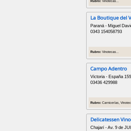
Rubro:
Vinotecas...
La Boutique del 
Paraná - Miguel Davi
0343 154058793
Rubro:
Vinotecas...
Campo Adentro
Victoria - España 15
03436 429988
Rubro:
Carnicerías, Vinotec
Delicatessen Vino
Chajarí - Av. 9 de JU