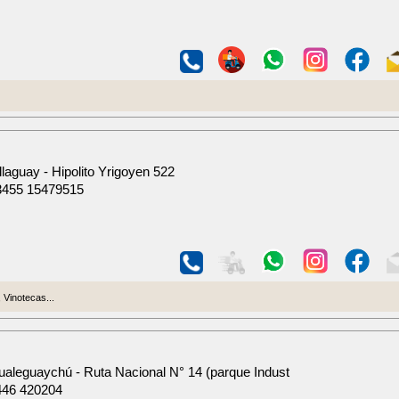
llaguay - Hipolito Yrigoyen 522
3455 15479515
Vinotecas...
aleguaychú - Ruta Nacional N° 14 (parque Indust
446 420204