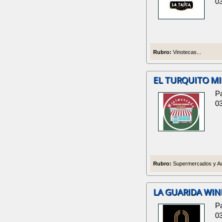
0
Rubro:
Vinotecas...
EL TURQUITO M
P
0
Rubro:
Supermercados y Aut
LA GUARIDA WIN
Pa
0