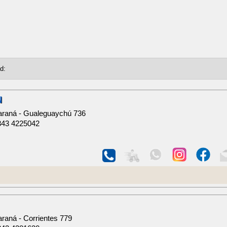
N
araná - Gualeguaychú 736
343 4225042
raná - Corrientes 779