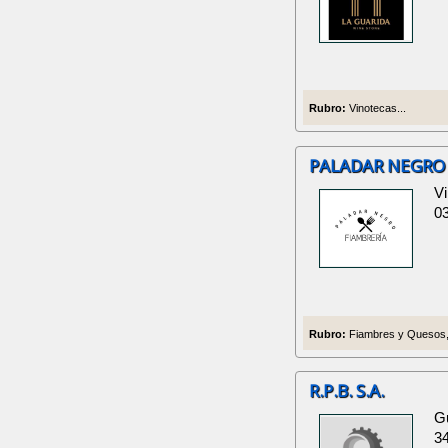
Rubro:
Vinotecas...
PALADAR NEGRO
Vi
0
Rubro:
Fiambres y Quesos, 
R.P.B. S.A.
Gu
3