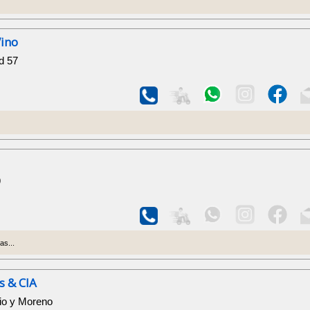
Vino
d 57
9
as...
s & CIA
lio y Moreno