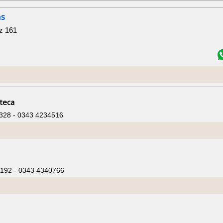
as
z 161
teca
 328 - 0343 4234516
2192 - 0343 4340766