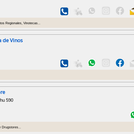
os Regionales, Vinotecas...
a de Vinos
ore
chu 590
 Drugstores...