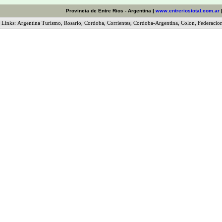
Provincia de Entre Rios - Argentina |
www.entreriostotal.com.ar
Links:
Argentina Turismo
,
Rosario
,
Cordoba
,
Corrientes
,
Cordoba-Argentina
,
Colon
,
Federacio