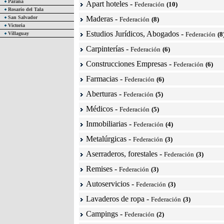
Paraná
Apart hoteles
-
Federación
(10)
Rosario del Tala
San Salvador
Maderas
-
Federación
(8)
Victoria
Estudios Jurídicos, Abogados
-
Villaguay
Federación
(8
Carpinterías
-
Federación
(6)
Construcciones Empresas
-
Federación
(6)
Farmacias
-
Federación
(6)
Aberturas
-
Federación
(5)
Médicos
-
Federación
(5)
Inmobiliarias
-
Federación
(4)
Metalúrgicas
-
Federación
(3)
Aserraderos, forestales
-
Federación
(3)
Remises
-
Federación
(3)
Autoservicios
-
Federación
(3)
Lavaderos de ropa
-
Federación
(3)
Campings
-
Federación
(2)