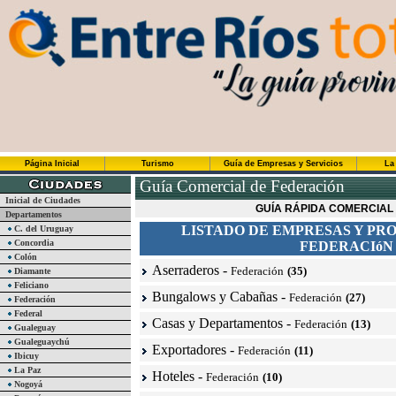
Página Inicial
Turismo
Guía de Empresas y Servicios
La
Guía Comercial de Federación
Inicial de Ciudades
GUÍA RÁPIDA COMERCIAL
Departamentos
LISTADO DE EMPRESAS Y PR
C. del Uruguay
Concordia
FEDERACIóN
Colón
Aserraderos
-
Federación
(35)
Diamante
Feliciano
Bungalows y Cabañas
-
Federación
(27)
Federación
Federal
Casas y Departamentos
-
Federación
(13)
Gualeguay
Gualeguaychú
Exportadores
-
Federación
(11)
Ibicuy
La Paz
Hoteles
-
Federación
(10)
Nogoyá