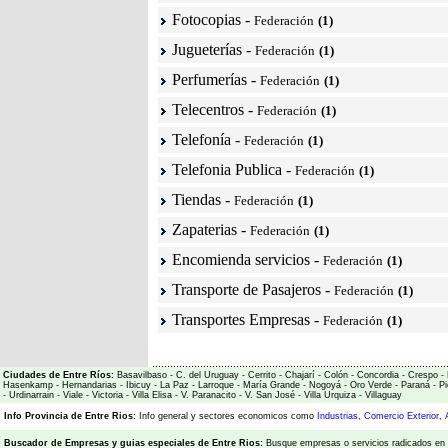
Fotocopias
-
Federación
(1)
Jugueterías
-
Federación
(1)
Perfumerías
-
Federación
(1)
Telecentros
-
Federación
(1)
Telefonía
-
Federación
(1)
Telefonia Publica
-
Federación
(1)
Tiendas
-
Federación
(1)
Zapaterias
-
Federación
(1)
Encomienda servicios
-
Federación
(1)
Transporte de Pasajeros
-
Federación
(1)
Transportes Empresas
-
Federación
(1)
Ciudades de Entre Ríos:
Basavilbaso
-
C. del Uruguay
-
Cerrito
-
Chajarí
-
Colón
-
Concordia
-
Crespo
-
Hasenkamp
-
Hernandarias
-
Ibicuy
-
La Paz
-
Larroque
-
María Grande
-
Nogoyá
-
Oro Verde
-
Paraná
-
Pi
-
Urdinarrain
-
Viale
-
Victoria
-
Villa Elisa
-
V. Paranacito
-
V. San José
-
Villa Urquiza
-
Villaguay
Info Provincia de Entre Rios:
Info general y sectores economicos como
Industrias
,
Comercio Exterior
,
Buscador de Empresas
y
guias especiales de Entre Rios:
Busque empresas o servicios radicados en l