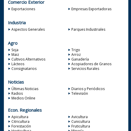
Comercio Exterior
Exportaciones
Empresas Exportadoras
Industria
Aspectos Generales
Parques Industriales
Agro
Soja
Trigo
Maiz
Arroz
Cultivos Alternativos
Ganadería
Lácteos
Acopiadores de Granos
Consignatarios
Servicios Rurales
Noticias
Últimas Noticias
Diarios y Periódicos
Radios
Televisión
Medios Online
Econ. Regionales
Apicultura
Avicultura
Citricultura
Cunicultura
Forestación
Fruticultura
Horticultura
Minería