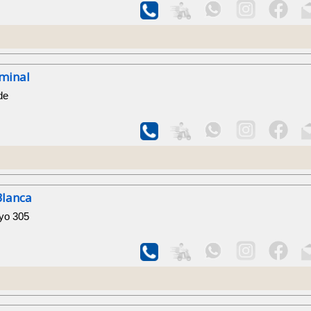
minal
de
Blanca
yo 305