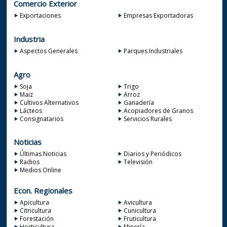
Comercio Exterior
Exportaciones
Empresas Exportadoras
Industria
Aspectos Generales
Parques Industriales
Agro
Soja
Trigo
Maiz
Arroz
Cultivos Alternativos
Ganadería
Lácteos
Acopiadores de Granos
Consignatarios
Servicios Rurales
Noticias
Últimas Noticias
Diarios y Periódicos
Radios
Televisión
Medios Online
Econ. Regionales
Apicultura
Avicultura
Citricultura
Cunicultura
Forestación
Fruticultura
Horticultura
Minería