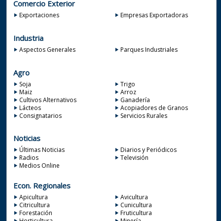
Comercio Exterior
Exportaciones
Empresas Exportadoras
Industria
Aspectos Generales
Parques Industriales
Agro
Soja
Trigo
Maiz
Arroz
Cultivos Alternativos
Ganadería
Lácteos
Acopiadores de Granos
Consignatarios
Servicios Rurales
Noticias
Últimas Noticias
Diarios y Periódicos
Radios
Televisión
Medios Online
Econ. Regionales
Apicultura
Avicultura
Citricultura
Cunicultura
Forestación
Fruticultura
Horticultura
Minería