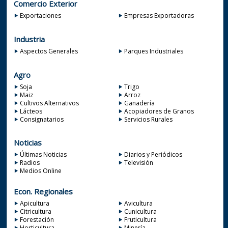
Comercio Exterior
Exportaciones
Empresas Exportadoras
Industria
Aspectos Generales
Parques Industriales
Agro
Soja
Trigo
Maiz
Arroz
Cultivos Alternativos
Ganadería
Lácteos
Acopiadores de Granos
Consignatarios
Servicios Rurales
Noticias
Últimas Noticias
Diarios y Periódicos
Radios
Televisión
Medios Online
Econ. Regionales
Apicultura
Avicultura
Citricultura
Cunicultura
Forestación
Fruticultura
Horticultura
Minería