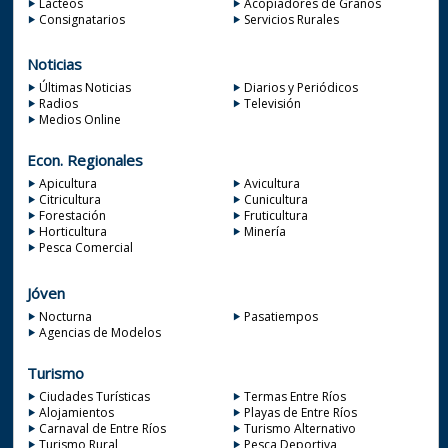
Lácteos
Acopiadores de Granos
Consignatarios
Servicios Rurales
Noticias
Últimas Noticias
Diarios y Periódicos
Radios
Televisión
Medios Online
Econ. Regionales
Apicultura
Avicultura
Citricultura
Cunicultura
Forestación
Fruticultura
Horticultura
Minería
Pesca Comercial
Jóven
Nocturna
Pasatiempos
Agencias de Modelos
Turismo
Ciudades Turísticas
Termas Entre Ríos
Alojamientos
Playas de Entre Ríos
Carnaval de Entre Ríos
Turismo Alternativo
Turismo Rural
Pesca Deportiva