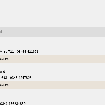
 Mitre 721 - 03455 421971
De Autos
hard
h 693 - 0343 4247828
De Autos
- 0343 156234859