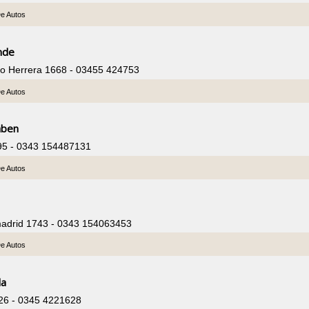
De Autos
ende
ldo Herrera 1668 - 03455 424753
De Autos
aben
095 - 0343 154487131
De Autos
madrid 1743 - 0343 154063453
De Autos
da
26 - 0345 4221628