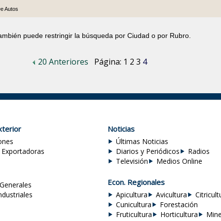
De Autos
también puede restringir la búsqueda por Ciudad o por Rubro.
20 Anteriores
Página:
1
2
3
4
terior
Noticias
ones
Últimas Noticias
 Exportadoras
Diarios y Periódicos
Radios
Televisión
Medios Online
Econ. Regionales
Generales
ndustriales
Apicultura
Avicultura
Citricult
Cunicultura
Forestación
Fruticultura
Horticultura
Mine