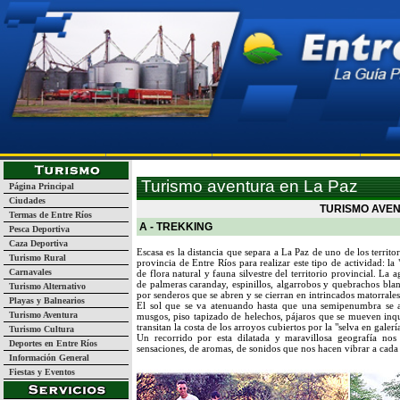
Página Inicial
Turismo
Guía de Empresas y Servicios
La
Turismo aventura en La Paz
Página Principal
Ciudades
TURISMO AVEN
Termas de Entre Ríos
A - TREKKING
Pesca Deportiva
Caza Deportiva
Escasa es la distancia que separa a La Paz de uno de los territ
Turismo Rural
provincia de Entre Ríos para realizar este tipo de actividad: la
Carnavales
de flora natural y fauna silvestre del territorio provincial. La
de palmeras caranday, espinillos, algarrobos y quebrachos blanc
Turismo Alternativo
por senderos que se abren y se cierran en intrincados matorrales
Playas y Balnearios
El sol que se va atenuando hasta que una semipenumbra se a
Turismo Aventura
musgos, piso tapizado de helechos, pájaros que se mueven inqui
transitan la costa de los arroyos cubiertos por la "selva en galerí
Turismo Cultura
Un recorrido por esta dilatada y maravillosa geografía n
Deportes en Entre Ríos
sensaciones, de aromas, de sonidos que nos hacen vibrar a cada
Información General
Fiestas y Eventos