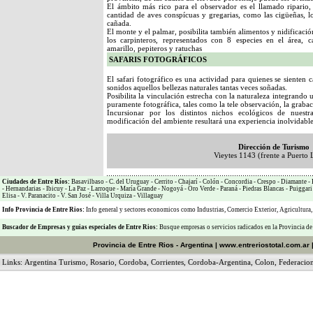
El ámbito más rico para el observador es el llamado ripario
cantidad de aves conspícuas y gregarias, como las cigüeñas, los
cañada.
El monte y el palmar, posibilita también alimentos y nidificaci
los carpinteros, representados con 8 especies en el área, c
amarillo, pepiteros y ratuchas
SAFARIS FOTOGRÁFICOS
El safari fotográfico es una actividad para quienes se sienten
sonidos aquellos bellezas naturales tantas veces soñadas.
Posibilita la vinculación estrecha con la naturaleza integrando
puramente fotográfica, tales como la tele observación, la grabac
Incursionar por los distintos nichos ecológicos de nues
modificación del ambiente resultará una experiencia inolvidable
Dirección de Turismo
Vieytes 1143 (frente a Puerto 
Ciudades de Entre Ríos:
Basavilbaso
-
C. del Uruguay
-
Cerrito
-
Chajarí
-
Colón
-
Concordia
-
Crespo
-
Diamante
-
-
Hernandarias
-
Ibicuy
-
La Paz
-
Larroque
-
María Grande
-
Nogoyá
-
Oro Verde
-
Paraná
-
Piedras Blancas
-
Puiggari
Elisa
-
V. Paranacito
-
V. San José
-
Villa Urquiza
-
Villaguay
Info Provincia de Entre Rios:
Info general y sectores economicos como
Industrias
,
Comercio Exterior
,
Agricultura
Buscador de Empresas
y
guias especiales de Entre Rios:
Busque empresas o servicios radicados en la Provincia de
Provincia de Entre Rios - Argentina
|
www.entreriostotal.com.ar
Links:
Argentina Turismo
,
Rosario
,
Cordoba
,
Corrientes
,
Cordoba-Argentina
,
Colon
,
Federacio