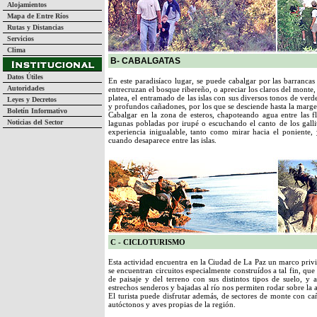
Alojamientos
Mapa de Entre Ríos
Rutas y Distancias
Servicios
Clima
B- CABALGATAS
Datos Útiles
En este paradisíaco lugar, se puede cabalgar por las barrancas
Autoridades
entrecruzan el bosque ribereño, o apreciar los claros del monte
platea, el entramado de las islas con sus diversos tonos de ver
Leyes y Decretos
y profundos cañadones, por los que se desciende hasta la marge
Boletín Informativo
Cabalgar en la zona de esteros, chapoteando agua entre las fl
Noticias del Sector
lagunas pobladas por irupé o escuchando el canto de los galli
experiencia inigualable, tanto como mirar hacia el poniente
cuando desaparece entre las islas.
C - CICLOTURISMO
Esta actividad encuentra en la Ciudad de La Paz un marco privi
se encuentran circuitos especialmente construídos a tal fin, 
de paisaje y del terreno con sus distintos tipos de suelo, y ac
estrechos senderos y bajadas al río nos permiten rodar sobre la a
El turista puede disfrutar además, de sectores de monte con ca
autóctonos y aves propias de la región.