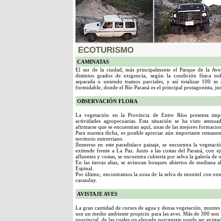
ECOTURISMO
CAMINATAS
El sur de la ciudad, más principalmente el Parque de la Ave
distintos grados de exigencia, según la condición física t
separada o uniendo tramos parciales, y así totalizar 100 m 
formidable, donde el Río Paraná es el principal protagonista, jun
OBSERVACIÓN FLORA
La vegetación en la Provincia de Entre Ríos presenta impo
actividades agropecuarias. Esta situación se ha visto aten
afirmarse que se encuentran aquí, unas de las mejores formacione
Para nuestra dicha, es posible apreciar aún importante remanent
territorio entrerriano.
lInmerso en este paradisíaco paisaje, se encuentra la vegetació
extiende frente a La Paz. Junto a las costas del Paraná, con 
afluentes y costas, se encuentra cubierta por selva la galería de o
En las tierras altas, se avisoran bosques abiertos de mediana a
Espinal.
Por último, encontramos la zona de la selva de montiel con ex
caranday.
AVISTAJE AVES
La gran cantidad de cursos de agua y densa vegetación, montes y
son un medio ambiente propicio para las aves. Más de 300 son las
provincial, de las cuales un elevado porcentaje puede ser avistad