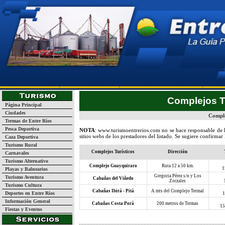
Página Inicial
Turismo
Guía de Empresas y Servicios
La
Complejos T
Página Principal
Ciudades
Comple
Termas de Entre Ríos
Pesca Deportiva
NOTA
:
www.turismoentrerios.com
no se hace responsable de 
sitios webs de los prestadores del listado. Se sugiere confirmar
Caza Deportiva
Turismo Rural
Complejos Turísticos
Dirección
Carnavales
Turismo Alternativo
Complejo Guayquiraro
Ruta 12 a 50 km.
1
Playas y Balnearios
Gregoria Pérez s/n y Los
Turismo Aventura
Cabañas del Viñedo
Zorzales
Turismo Cultura
Cabañas Ibirá - Pitá
A mts del Complejo Termal
Deportes en Entre Ríos
1
Información General
Cabañas Costa Porá
200 metros de Termas
15
Fiestas y Eventos