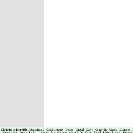
Ciudades de Entre Ríos:
Basavilbaso
-
C. del Uruguay
-
Cerrito
-
Chajarí
-
Colón
-
Concordia
-
Crespo
-
Diamante
-
-
Hernandarias
-
Ibicuy
-
La Paz
-
Larroque
-
María Grande
-
Nogoyá
-
Oro Verde
-
Paraná
-
Piedras Blancas
-
Puiggari