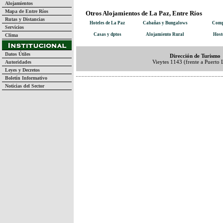
Alojamientos
Mapa de Entre Ríos
Otros Alojamientos de La Paz, Entre Ríos
Rutas y Distancias
Hoteles de La Paz
Cabañas y Bungalows
Comp
Servicios
Casas y dptos
Alojamiento Rural
Host
Clima
Datos Útiles
Dirección de Turismo
Vieytes 1143 (frente a Puerto 
Autoridades
Leyes y Decretos
Boletín Informativo
Noticias del Sector