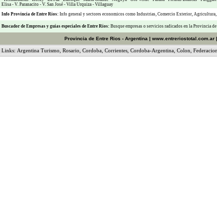
Elisa
-
V. Paranacito
-
V. San José
-
Villa Urquiza
-
Villaguay
Info Provincia de Entre Rios:
Info general y sectores economicos como
Industrias
,
Comercio Exterior
,
Agricultura
Buscador de Empresas
y
guias especiales de Entre Rios:
Busque empresas o servicios radicados en la Provincia de
Provincia de Entre Rios - Argentina
|
www.entreriostotal.com.ar
Links:
Argentina Turismo
,
Rosario
,
Cordoba
,
Corrientes
,
Cordoba-Argentina
,
Colon
,
Federacio