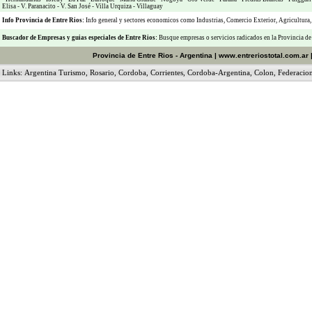
Elisa
-
V. Paranacito
-
V. San José
-
Villa Urquiza
-
Villaguay
Info Provincia de Entre Rios:
Info general y sectores economicos como
Industrias
,
Comercio Exterior
,
Agricultura
Buscador de Empresas
y
guias especiales de Entre Rios:
Busque empresas o servicios radicados en la Provincia de
Provincia de Entre Rios - Argentina
|
www.entreriostotal.com.ar
Links:
Argentina Turismo
,
Rosario
,
Cordoba
,
Corrientes
,
Cordoba-Argentina
,
Colon
,
Federacio