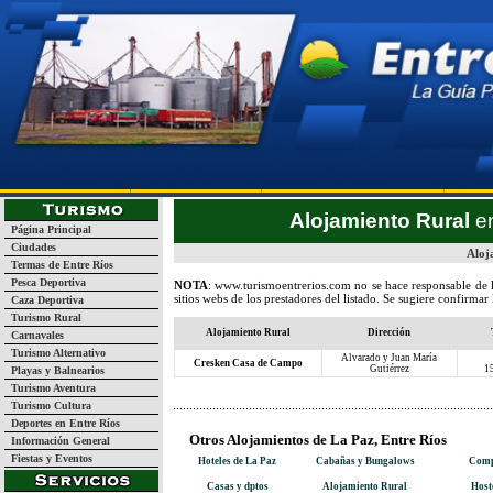
Página Inicial
Turismo
Guía de Empresas y Servicios
La
Alojamiento Rural
en
Página Principal
Ciudades
Aloj
Termas de Entre Ríos
Pesca Deportiva
NOTA
:
www.turismoentrerios.com
no se hace responsable de 
sitios webs de los prestadores del listado. Se sugiere confirmar
Caza Deportiva
Turismo Rural
Alojamiento Rural
Dirección
Carnavales
Turismo Alternativo
Alvarado y Juan María
Cresken Casa de Campo
Gutiérrez
1
Playas y Balnearios
Turismo Aventura
Turismo Cultura
Deportes en Entre Ríos
Otros Alojamientos de La Paz, Entre Ríos
Información General
Fiestas y Eventos
Hoteles de La Paz
Cabañas y Bungalows
Comp
Casas y dptos
Alojamiento Rural
Host