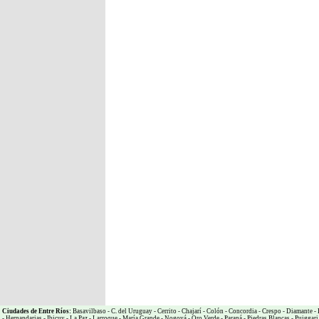
Ciudades de Entre Ríos:
Basavilbaso
-
C. del Uruguay
-
Cerrito
-
Chajarí
-
Colón
-
Concordia
-
Crespo
-
Diamante
-
-
Hernandarias
-
Ibicuy
-
La Paz
-
Larroque
-
María Grande
-
Nogoyá
-
Oro Verde
-
Paraná
-
Piedras Blancas
-
Puiggari