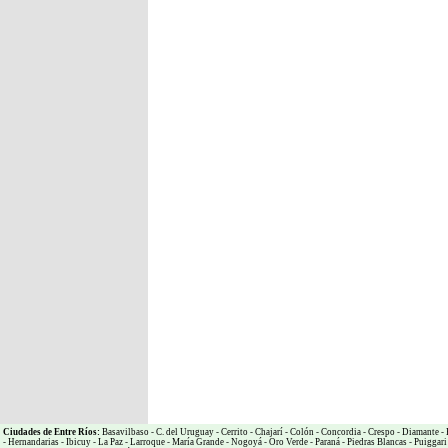
Ciudades de Entre Ríos:
Basavilbaso
-
C. del Uruguay
-
Cerrito
-
Chajarí
-
Colón
-
Concordia
-
Crespo
-
Diamante
-
-
Hernandarias
-
Ibicuy
-
La Paz
-
Larroque
-
María Grande
-
Nogoyá
-
Oro Verde
-
Paraná
-
Piedras Blancas
-
Puiggari