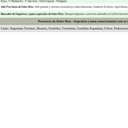
Elisa
-
V. Paranacito
-
V. San José
-
Villa Urquiza
-
Villaguay
Info Provincia de Entre Rios:
Info general y sectores economicos como
Industrias
,
Comercio Exterior
,
Agricultura
Buscador de Empresas
y
guias especiales de Entre Rios:
Busque empresas o servicios radicados en la Provincia de
Provincia de Entre Rios - Argentina
|
www.entreriostotal.com.ar
Links:
Argentina Turismo
,
Rosario
,
Cordoba
,
Corrientes
,
Cordoba-Argentina
,
Colon
,
Federacio