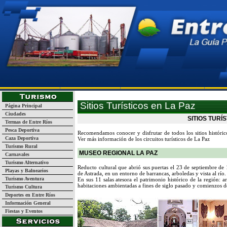
Página Inicial
Turismo
Guía de Empresas y Servicios
La
Sitios Turísticos en La Paz
Página Principal
Ciudades
SITIOS TURÍ
Termas de Entre Ríos
Pesca Deportiva
Recomendamos conocer y disfrutar de todos los sitios históric
Caza Deportiva
Ver más información de los circuitos turísticos de La Paz
Turismo Rural
MUSEO REGIONAL LA PAZ
Carnavales
Turismo Alternativo
Reducto cultural que abrió sus puertas el 23 de septiembre de
Playas y Balnearios
de Astrada, en un entorno de barrancas, arboledas y vista al río.
Turismo Aventura
En sus 11 salas atesora el patrimonio histórico de la región: ar
habitaciones ambientadas a fines de siglo pasado y comienzos de
Turismo Cultura
Deportes en Entre Ríos
Información General
Fiestas y Eventos