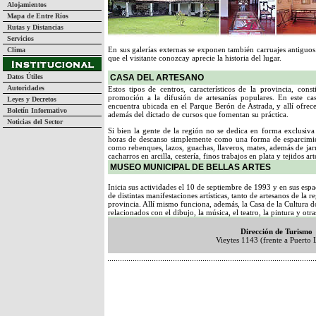
Alojamientos
Mapa de Entre Ríos
Rutas y Distancias
Servicios
En sus galerías externas se exponen también carruajes antiguos
Clima
que el visitante conozcay aprecie la historia del lugar.
Datos Útiles
CASA DEL ARTESANO
Autoridades
Estos tipos de centros, característicos de la provincia, co
promoción a la difusión de artesanías populares. En este ca
Leyes y Decretos
encuentra ubicada en el Parque Berón de Astrada, y allí ofrece
Boletín Informativo
además del dictado de cursos que fomentan su práctica.
Noticias del Sector
Si bien la gente de la región no se dedica en forma exclusiva a
horas de descanso simplemente como una forma de esparcimie
como rebenques, lazos, guachas, llaveros, mates, además de jarr
cacharros en arcilla, cestería, finos trabajos en plata y tejidos art
MUSEO MUNICIPAL DE BELLAS ARTES
Inicia sus actividades el 10 de septiembre de 1993 y en sus espa
de distintas manifestaciones artísticas, tanto de artesanos de la
provincia. Allí mismo funciona, además, la Casa de la Cultura d
relacionados con el dibujo, la música, el teatro, la pintura y otr
Dirección de Turismo
Vieytes 1143 (frente a Puerto 