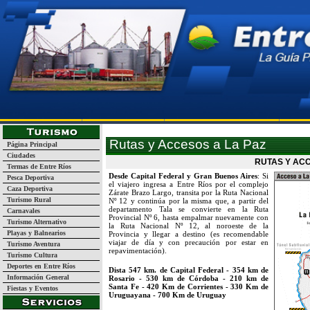
Página Inicial
Turismo
Guía de Empresas y Servicios
La
Rutas y Accesos a La Paz
Página Principal
Ciudades
RUTAS Y ACC
Termas de Entre Ríos
Desde
Capital Federal y Gran Buenos Aires
: Si
Pesca Deportiva
el viajero ingresa a Entre Ríos por el complejo
Caza Deportiva
Zárate Brazo Largo, transita por la Ruta Nacional
Turismo Rural
Nº 12 y continúa por la misma que, a partir del
departamento Tala se convierte en la Ruta
Carnavales
Provincial Nº 6, hasta empalmar nuevamente con
Turismo Alternativo
la Ruta Nacional Nº 12, al noroeste de la
Playas y Balnearios
Provincia y llegar a destino (es recomendable
viajar de día y con precaución por estar en
Turismo Aventura
repavimentación)
.
Turismo Cultura
Deportes en Entre Ríos
Dista 547 km. de Capital Federal - 354 km de
Información General
Rosario - 530 km de Córdoba - 210 km de
Santa Fe - 420 Km de Corrientes - 330 Km de
Fiestas y Eventos
Uruguayana - 700 Km de Uruguay