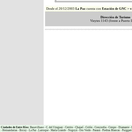
Desde el 20/12/2003
La Paz
cuenta con
Estación de GNC
> 
Dirección de Turismo
Vieytes 1143 (frente a Puerto 
Ciudades de Entre Ríos:
Basavilbaso
-
C. del Uruguay
-
Cerrito
-
Chajarí
-
Colón
-
Concordia
-
Crespo
-
Diamante
-
-
Hernandarias
-
Ibicuy
-
La Paz
-
Larroque
-
María Grande
-
Nogoyá
-
Oro Verde
-
Paraná
-
Piedras Blancas
-
Puiggari