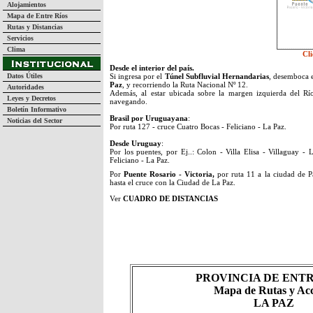
Alojamientos
Mapa de Entre Ríos
Rutas y Distancias
Servicios
Clima
Cl
Desde el interior del país.
Datos Útiles
Si ingresa por el
Túnel Subfluvial Hernandarias
, desemboca 
Paz
, y recorriendo la Ruta Nacional Nº 12.
Autoridades
Además, al estar ubicada sobre la margen izquierda del Rí
Leyes y Decretos
navegando.
Boletín Informativo
Brasil por Uruguayana
:
Noticias del Sector
Por ruta 127 - cruce Cuatro Bocas - Feliciano - La Paz.
Desde Uruguay
:
Por los puentes, por Ej..: Colon - Villa Elisa - Villaguay -
Feliciano - La Paz.
Por
Puente Rosario - Victoria,
por ruta 11 a la ciudad de 
hasta el cruce con la Ciudad de La Paz.
Ver
CUADRO DE DISTANCIAS
PROVINCIA DE ENTR
Mapa de Rutas y Acc
LA PAZ