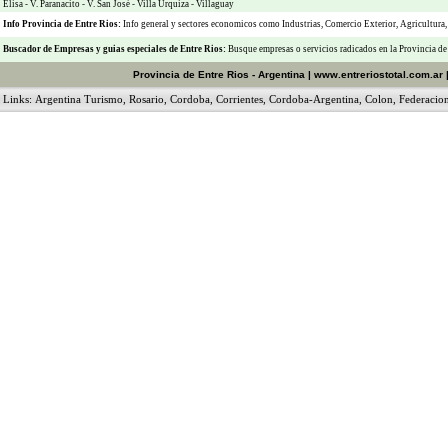
Elisa
-
V. Paranacito
-
V. San José
-
Villa Urquiza
-
Villaguay
Info Provincia de Entre Rios:
Info general y sectores economicos como
Industrias
,
Comercio Exterior
,
Agricultura
Buscador de Empresas
y
guias especiales de Entre Rios:
Busque empresas o servicios radicados en la Provincia de
Provincia de Entre Rios - Argentina
|
www.entreriostotal.com.ar
Links:
Argentina Turismo
,
Rosario
,
Cordoba
,
Corrientes
,
Cordoba-Argentina
,
Colon
,
Federacio