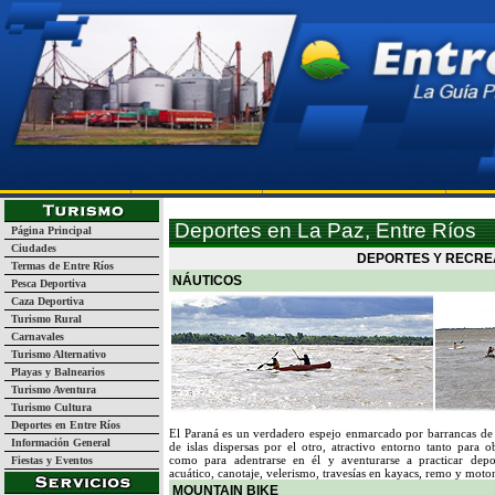
Página Inicial
Turismo
Guía de Empresas y Servicios
La
Deportes en La Paz, Entre Ríos
Página Principal
Ciudades
DEPORTES Y RECREA
Termas de Entre Ríos
NÁUTICOS
Pesca Deportiva
Caza Deportiva
Turismo Rural
Carnavales
Turismo Alternativo
Playas y Balnearios
Turismo Aventura
Turismo Cultura
Deportes en Entre Ríos
El Paraná es un verdadero espejo enmarcado por barrancas de ti
Información General
de islas dispersas por el otro, atractivo entorno tanto para o
como para adentrarse en él y aventurarse a practicar depo
Fiestas y Eventos
acuático, canotaje, velerismo, travesías en kayacs, remo y moto
MOUNTAIN BIKE