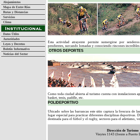
Alojamientos
Mapa de Entre Ríos
Rutas y Distancias
Servicios
Clima
Datos Útiles
Autoridades
Esta actividad atrayente permite sumergirse por senderos
Leyes y Decretos
pendientes, surcando lomadas y conociendo rincones increíbles 
Boletín Informativo
OTROS DEPORTES
Noticias del Sector
Como toda ciudad abierta al turismo cuenta con instalaciones a
basket, tenis, paddle, etc.
POLIDEPORTIVO
Ubicado sobre las barrancas este sitio captura la frescura de las
lugar especial para practicar diferentes disciplinas deportivas.
destinada para el fútbol y el rugby, sectores para el atletismo, ve
Dirección de Turismo
Vieytes 1143 (frente a Puerto 