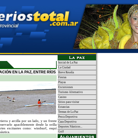
 Provincia
Noticias
Ciudades
Inicial de La Paz
La Ciudad
CIÓN EN LA PAZ, ENTRE RÍOS
Breve Reseña
Fiestas
Playas
Excursiones
Turismo Alternativo
Casino
Sitios para visitar
Estancias
Termas de La Paz
Pesca Deportiva
erra y arcilla por un lado, y un frente
Caza Deportiva
bservarlo apaciblemente desde la orilla
Deportes Náuticos...
rtes excitantes como: windsurf, esquí
náutica.
Golf