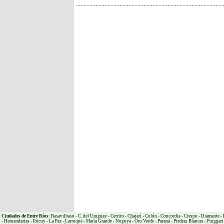
Ciudades de Entre Ríos:
Basavilbaso
-
C. del Uruguay
-
Cerrito
-
Chajarí
-
Colón
-
Concordia
-
Crespo
-
Diamante
-
-
Hernandarias
-
Ibicuy
-
La Paz
-
Larroque
-
María Grande
-
Nogoyá
-
Oro Verde
-
Paraná
-
Piedras Blancas
-
Puiggari