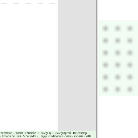
Federación
-
Federal
-
Feliciano
-
Gualeguay
-
Gualeguaychú
-
Hasenkamp
-
Rosario del Tala
-
S. Salvador
-
Ubajay
-
Urdinarrain
-
Viale
-
Victoria
-
Villa