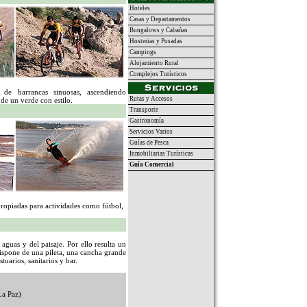
Hoteles
Casas y Departamentos
Bungalows y Cabañas
Hosterias y Posadas
Campings
Alojamiento Rural
Complejos Turísticos
 de barrancas sinuosas, ascendiendo
Rutas y Accesos
de un verde con estilo.
Transporte
Gastronomía
Servicios Varios
Guías de Pesca
Inmobiliarias Turísticas
Guía Comercial
propiadas para actividades como fútbol,
 aguas y del paisaje. Por ello resulta un
 Dispone de una pileta, una cancha grande
stuarios, sanitarios y bar.
La Paz)