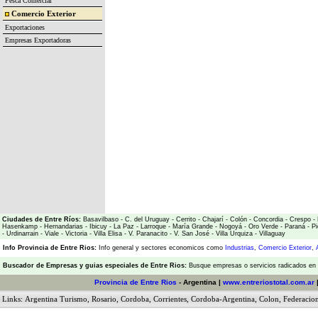
Pesca Comercial
Comercio Exterior
Exportaciones
Empresas Exportadoras
Ciudades de Entre Ríos:
Basavilbaso
-
C. del Uruguay
-
Cerrito
-
Chajarí
-
Colón
-
Concordia
-
Crespo
-
Hasenkamp
-
Hernandarias
-
Ibicuy
-
La Paz
-
Larroque
-
María Grande
-
Nogoyá
-
Oro Verde
-
Paraná
-
Pi
-
Urdinarrain
-
Viale
-
Victoria
-
Villa Elisa
-
V. Paranacito
-
V. San José
-
Villa Urquiza
-
Villaguay
Info Provincia de Entre Rios:
Info general y sectores economicos como
Industrias
,
Comercio Exterior
,
Buscador de Empresas
y
guias especiales de Entre Rios:
Busque empresas o servicios radicados en l
Provincia de Entre Rios
- Argentina |
www.entreriostotal.com.ar
Links:
Argentina Turismo
,
Rosario
,
Cordoba
,
Corrientes
,
Cordoba-Argentina
,
Colon
,
Federacio