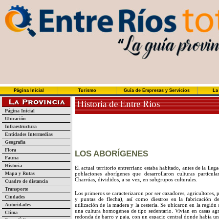
Página Inicial
Turismo
Guía de Empresas y Servicios
La
Historia de Entre Ríos
Página Inicial
Ubicación
Infraestructura
Entidades Intermedias
Geografía
Flora
LOS ABORÍGENES
Fauna
Historia
El actual territorio entrerriano estaba habitado, antes de la lle
Mapa y Rutas
poblaciones aborígenes que desarrollaron culturas particul
Charrúas, divididos, a su vez, en subgrupos culturales.
Cuadro de distancia
Transporte
Los primeros se caracterizaron por ser cazadores, agricultores, 
Ciudades
y puntas de flecha), así como diestros en la fabricación d
Autoridades
utilización de la madera y la cestería. Se ubicaron en la regió
una cultura homogénea de tipo sedentario. Vivían en casas agr
Clima
redonda de barro y paja, con un espacio central donde había un