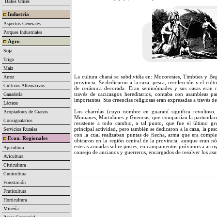
Datos Útiles
Industria
Aspectos Generales
Parques Industriales
Agro
Soja
Trigo
Maiz
La cultura chaná se subdividía en: Mocoretáes, Timbúes y Beg
Arroz
provincia. Se dedicaron a la caza, pesca, recolección y el culti
Cultivos Alternativos
de cerámica decorada. Eran seminómades y sus casas eran 
través de cacicazgos hereditarios, contaba con asambleas p
Ganadería
importantes. Sus creencias religiosas eran expresadas a través de
Lácteos
Los charrúas (cuyo nombre en guaraní significa revoltoso, 
Acopiadores de Granos
Minuanes, Martidanes y Guenoas, que compartían la particular
Consignatarios
resistente a todo cambio, a tal punto, que fue el último g
principal actividad, pero también se dedicaron a la caza, la pesc
Servicios Rurales
con la cual realizaban puntas de flecha, arma que era compl
Econ. Regionales
ubicaron en la región central de la provincia, aunque eran nó
esteras armadas sobre postes, en campamentos próximos a arroy
Apicultura
consejo de ancianos y guerreros, encargados de resolver los as
Avicultura
Citricultura
Cunicultura
Forestación
Fruticultura
Horticultura
Minería