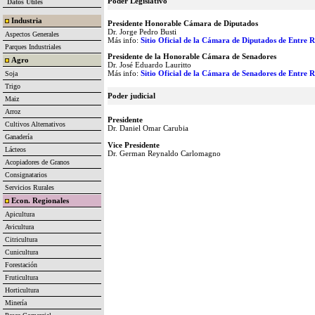
Poder Legislativo
Datos Útiles
Industria
Presidente Honorable Cámara de Diputados
Dr. Jorge Pedro Busti
Aspectos Generales
Más info:
Sitio Oficial de la Cámara de Diputados de Entre R
Parques Industriales
Presidente de la Honorable Cámara de Senadores
Agro
Dr. José Eduardo Lauritto
Más info:
Sitio Oficial de la Cámara de Senadores de Entre R
Soja
Trigo
Poder judicial
Maiz
Arroz
Presidente
Cultivos Alternativos
Dr. Daniel Omar Carubia
Ganadería
Vice Presidente
Lácteos
Dr. German Reynaldo Carlomagno
Acopiadores de Granos
Consignatarios
Servicios Rurales
Econ. Regionales
Apicultura
Avicultura
Citricultura
Cunicultura
Forestación
Fruticultura
Horticultura
Minería