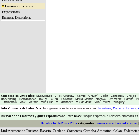
Pesca Comercial
Comercio Exterior
Exportaciones
Empresas Exportadoras
Ciudades de Entre Ríos:
Basavilbaso
-
C. del Uruguay
-
Cerrito
-
Chajarí
-
Colón
-
Concordia
-
Crespo
-
Hasenkamp
-
Hernandarias
-
Ibicuy
-
La Paz
-
Larroque
-
María Grande
-
Nogoyá
-
Oro Verde
-
Paraná
-
Pi
-
Urdinarrain
-
Viale
-
Victoria
-
Villa Elisa
-
V. Paranacito
-
V. San José
-
Villa Urquiza
-
Villaguay
Info Provincia de Entre Rios:
Info general y sectores economicos como
Industrias
,
Comercio Exterior
,
Buscador de Empresas
y
guias especiales de Entre Rios:
Busque empresas o servicios radicados en l
Provincia de Entre Rios
- Argentina |
www.entreriostotal.com.ar
Links:
Argentina Turismo
,
Rosario
,
Cordoba
,
Corrientes
,
Cordoba-Argentina
,
Colon
,
Federacio