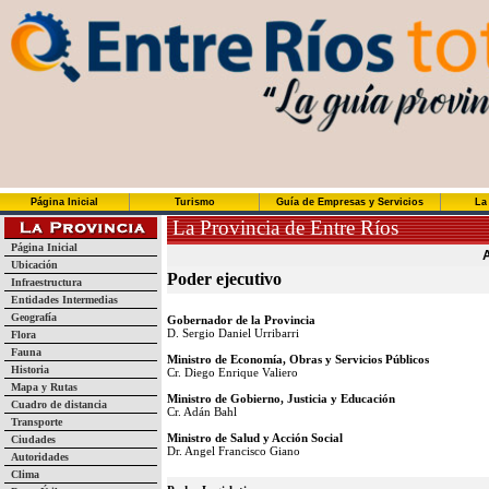
Página Inicial
Turismo
Guía de Empresas y Servicios
La
La Provincia de Entre Ríos
Página Inicial
Ubicación
Poder ejecutivo
Infraestructura
Entidades Intermedias
Geografía
Gobernador de la Provincia
D. Sergio Daniel Urribarri
Flora
Fauna
Ministro de Economía, Obras y Servicios Públicos
Historia
Cr. Diego Enrique Valiero
Mapa y Rutas
Ministro de Gobierno, Justicia y Educación
Cuadro de distancia
Cr. Adán Bahl
Transporte
Ministro de Salud y Acción Social
Ciudades
Dr. Angel Francisco Giano
Autoridades
Clima