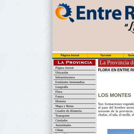
Página Inicial
Turismo
Guía
La Provincia d
Página Inicial
FLORA EN ENTRE R
Ubicación
Infraestructura
Entidades Intermedias
Geografía
Flora
LOS MONTES
Fauna
Historia
Son formaciones vegetale
Mapa y Rutas
el paso del hombre mont
Cuadro de distancia
noroeste de la provincia.
chañar, el tala, el molle, 
Transporte
Ciudades
Autoridades
Clima