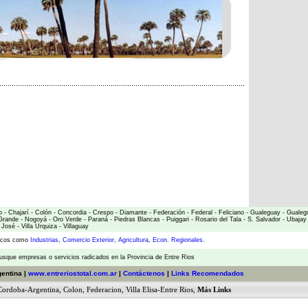
o
-
Chajarí
-
Colón
-
Concordia
-
Crespo
-
Diamante
-
Federación
-
Federal
-
Feliciano
-
Gualeguay
-
Gualeg
Grande
-
Nogoyá
-
Oro Verde
-
Paraná
-
Piedras Blancas
-
Puiggari
-
Rosario del Tala
-
S. Salvador
-
Ubajay
 José
-
Villa Urquiza
-
Villaguay
micos como
Industrias
,
Comercio Exterior
,
Agricultura
,
Econ. Regionales.
usque empresas o servicios radicados en la Provincia de Entre Rios
gentina |
www.entreriostotal.com.ar
|
Contáctenos
|
Links Recomendados
Cordoba-Argentina
,
Colon
,
Federacion
,
Villa Elisa-Entre Rios
,
Más Links