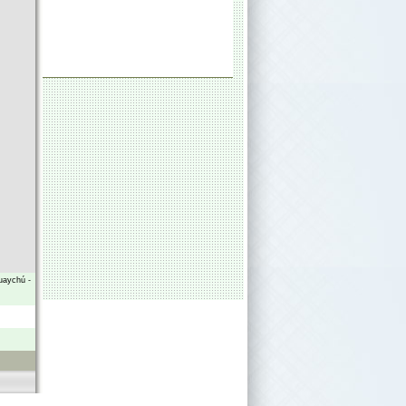
uaychú
-