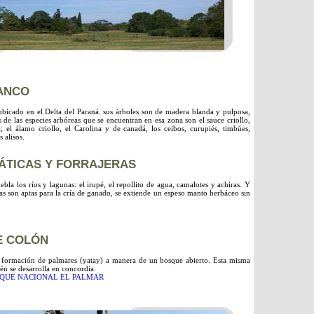
ANCO
ubicado en el Delta del Paraná. sus árboles son de madera blanda y pulposa,
 de las especies arbóreas que se encuentran en esa zona son el sauce criollo,
; el álamo criollo, el Carolina y de canadá, los ceibos, curupiés, timbúes,
s alisos.
ÁTICAS Y FORRAJERAS
ebla los ríos y lagunas: el irupé, el repollito de agua, camalotes y achiras. Y
ras son aptas para la cría de ganado, se extiende un espeso manto herbáceo sin
E COLÓN
 formación de palmares (yatay) a manera de un bosque abierto. Esta misma
én se desarrolla en concordia.
PARQUE NACIONAL EL PALMAR