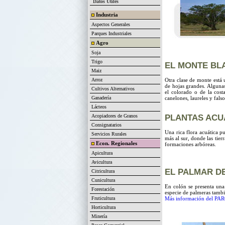
Datos Útiles
Industria
Aspectos Generales
Parques Industriales
Agro
Soja
Trigo
EL MONTE BL
Maiz
Arroz
Otra clase de monte está 
de hojas grandes. Algunas
Cultivos Alternativos
el colorado o de la costa
Ganadería
canelones, laureles y falso
Lácteos
Acopiadores de Granos
PLANTAS ACU
Consignatarios
Una rica flora acuática pu
Servicios Rurales
más al sur, donde las tier
Econ. Regionales
formaciones arbóreas.
Apicultura
Avicultura
EL PALMAR D
Citricultura
Cunicultura
En colón se presenta una
Forestación
especie de palmeras tambi
Fruticultura
Más información del 
Horticultura
Minería