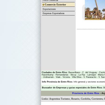
Pesca Comercial
Comercio Exterior
Exportaciones
Empresas Exportadoras
Ciudades de Entre Ríos:
Basavilbaso
-
C. del Uruguay
-
Cerrit
Hasenkamp
-
Hernandarias
-
Ibicuy
-
La Paz
-
Larroque
-
María 
-
Urdinarrain
-
Viale
-
Victoria
-
Villa Elisa
-
V. Paranacito
-
V. San
Info Provincia de Entre Rios:
Info general y sectores econo
Buscador de Empresas
y
guias especiales de Entre Rios:
B
Provincia de Entre Rios
- Ar
Links:
Argentina Turismo
,
Rosario
,
Cordoba
,
Corrientes
,