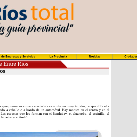
 de Empresas y Servicios
La Provincia
Noticias
Ciudade
e Entre Ríos
IOS
s que presentan como característica común ser muy tupidos, lo que dificulta
ado a caballo o a bordo de un automóvil. Hay montes en el centro y en el
 Las especies que los forman son el ñandubay, el algarrobo, el espinillo, el
el lapacho y el timbó.