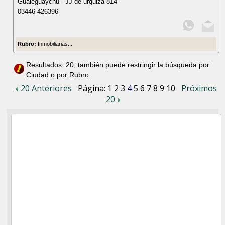
Gualeguaychú - JJ de urquiza 814
03446 426396
Rubro:
Inmobiliarias...
Resultados: 20, también puede restringir la búsqueda por
Ciudad o por Rubro.
20 Anteriores
Página:
1
2
3
4
5
6
7
8
9
10
Próximos
20