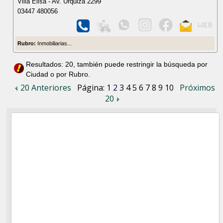
Villa Elisa - Av. Urquiza 2299
03447 480056
Rubro:
Inmobiliarias...
Resultados: 20, también puede restringir la búsqueda por
Ciudad o por Rubro.
20 Anteriores
Página:
1
2
3
4
5
6
7
8
9
10
Próximos
20