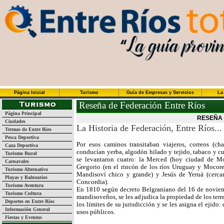
Página Inicial
Turismo
Guía de Empresas y Servicios
La
Reseña de Federación Entre Ríos
Página Principal
RESEÑA 
Ciudades
La Historia de Federación, Entre Ríos...
Termas de Entre Ríos
Pesca Deportiva
Por esos caminos transitaban viajeros, correos (ch
Caza Deportiva
conducían yerba, algodón hilado y tejido, tabaco y c
Turismo Rural
se levantaron cuatro: la Merced (hoy ciudad de Mo
Carnavales
Gregorio (en el rincón de los ríos Uruguay y Mocore
Turismo Alternativo
Mandisoví chico y grande) y Jesús de Yeruá (cerca
Playas y Balnearios
Concordia).
Turismo Aventura
En 1810 según decreto Belgraniano del 16 de noviem
Turismo Cultura
mandisoveños, se les adjudica la propiedad de los ter
Deportes en Entre Ríos
los límites de su jurisdicción y se les asigna el ejido
Información General
usos públicos.
Fiestas y Eventos