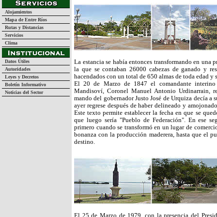
Alojamientos
Mapa de Entre Ríos
Rutas y Distancias
Servicios
Clima
Datos Útiles
La estancia se había entonces transformando en una p
la que se contaban 26000 cabezas de ganado y res
Autoridades
hacendados con un total de 650 almas de toda edad y 
Leyes y Decretos
El 20 de Marzo de 1847 el comandante interino
Boletín Informativo
Mandisoví, Coronel Manuel Antonio Urdinarrain, r
Noticias del Sector
mando del gobernador Justo José de Urquiza decía a su 
ayer regrese después de haber delineado y amojonad
Este texto permite establecer la fecha en que se quedo
que luego sería "Pueblo de Federación". En ese s
primero cuando se transformó en un lugar de comercio
bonanza con la producción maderera, hasta que el pu
destino.
El 25 de Marzo de 1979, con la presencia del Presid