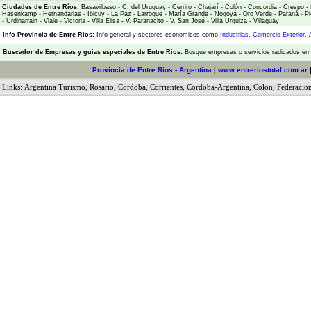
Ciudades de Entre Ríos:
Basavilbaso
-
C. del Uruguay
-
Cerrito
-
Chajarí
-
Colón
-
Concordia
-
Crespo
-
Hasenkamp
-
Hernandarias
-
Ibicuy
-
La Paz
-
Larroque
-
María Grande
-
Nogoyá
-
Oro Verde
-
Paraná
-
Pi
-
Urdinarrain
-
Viale
-
Victoria
-
Villa Elisa
-
V. Paranacito
-
V. San José
-
Villa Urquiza
-
Villaguay
Info Provincia de Entre Rios:
Info general y sectores economicos como
Industrias
,
Comercio Exterior
,
Buscador de Empresas
y
guias especiales de Entre Rios:
Busque empresas o servicios radicados en l
Provincia de Entre Rios - Argentina
|
www.entreriostotal.com.ar
Links:
Argentina Turismo
,
Rosario
,
Cordoba
,
Corrientes
,
Cordoba-Argentina
,
Colon
,
Federacio