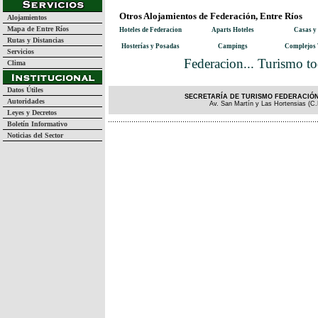
Otros Alojamientos de Federación, Entre Ríos
Alojamientos
Mapa de Entre Ríos
Hoteles de Federacion
Aparts Hoteles
Casas y
Rutas y Distancias
Hosterías y Posadas
Campings
Complejos 
Servicios
Federacion... Turismo to
Clima
Datos Útiles
SECRETARÍA DE TURISMO FEDERACIÓN 
Autoridades
Av. San Martín y Las Hortensias (C.
Leyes y Decretos
Boletín Informativo
Noticias del Sector