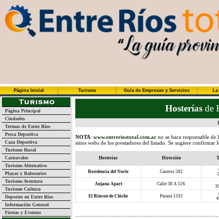
Página Inicial
Turismo
Guía de Empresas y Servicios
La
Hosterías
de F
Página Principal
Ciudades
Termas de Entre Ríos
Pesca Deportiva
NOTA
:
www.entreriostotal.com.ar
no se hace responsable de l
Caza Deportiva
sitios webs de los prestadores del listado. Se sugiere confirmar
Turismo Rural
Carnavales
Hosterias
Dirección
T
Turismo Alternativo
Residencia del Norte
Caseros 582
Playas y Balnearios
Turismo Aventura
Anjana Apart
Calle 38 A 526
3
Turismo Cultura
El Rincon de Chiche
Paraná 1592
Deportes en Entre Ríos
4
Información General
Fiestas y Eventos