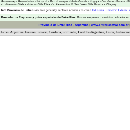
Hasenkamp
-
Hernandarias
-
Ibicuy
-
La Paz
-
Larroque
-
María Grande
-
Nogoyá
-
Oro Verde
-
Paraná
-
Pi
-
Urdinarrain
-
Viale
-
Victoria
-
Villa Elisa
-
V. Paranacito
-
V. San José
-
Villa Urquiza
-
Villaguay
Info Provincia de Entre Rios:
Info general y sectores economicos como
Industrias
,
Comercio Exterior
,
Buscador de Empresas
y
guias especiales de Entre Rios:
Busque empresas o servicios radicados en l
Provincia de Entre Rios - Argentina
|
www.entreriostotal.com.ar
Links:
Argentina Turismo
,
Rosario
,
Cordoba
,
Corrientes
,
Cordoba-Argentina
,
Colon
,
Federacio