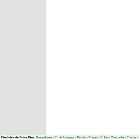
Ciudades de Entre Ríos:
Basavilbaso
-
C. del Uruguay
-
Cerrito
-
Chajarí
-
Colón
-
Concordia
-
Crespo
-