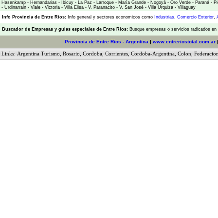
Hasenkamp
-
Hernandarias
-
Ibicuy
-
La Paz
-
Larroque
-
María Grande
-
Nogoyá
-
Oro Verde
-
Paraná
-
Pi
-
Urdinarrain
-
Viale
-
Victoria
-
Villa Elisa
-
V. Paranacito
-
V. San José
-
Villa Urquiza
-
Villaguay
Info Provincia de Entre Rios:
Info general y sectores economicos como
Industrias
,
Comercio Exterior
,
Buscador de Empresas
y
guias especiales de Entre Rios:
Busque empresas o servicios radicados en l
Provincia de Entre Rios - Argentina
|
www.entreriostotal.com.ar
Links:
Argentina Turismo
,
Rosario
,
Cordoba
,
Corrientes
,
Cordoba-Argentina
,
Colon
,
Federacio