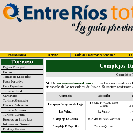
Página Inicial
Turismo
Guía de Empresas y Servicios
La
Complejos Tur
Página Principal
Ciudades
Complejos T
Termas de Entre Ríos
Pesca Deportiva
NOTA
:
www.entreriostotal.com.ar
no se hace responsable de l
Caza Deportiva
sitios webs de los prestadores del listado. Se sugiere confirmar
Turismo Rural
Carnavales
Complejos
Dirección
T
Turismo Alternativo
Ex Ruta 14 y Lago Salto
Complejo Peregrina del Lago
Playas y Balnearios
Grande
15 
Turismo Aventura
Las Veletas
Ex Ruta 14
15
Turismo Cultura
Complejo La Colina
José Manuel Salas Norte s/n
Deportes en Entre Ríos
Información General
Complejo El Espinillo
Zona de Quintas
15
Fiestas y Eventos