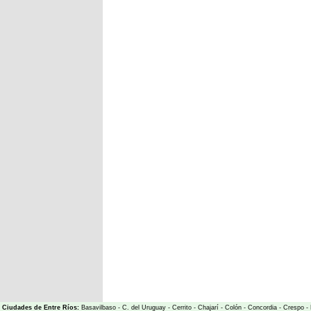
Ciudades de Entre Ríos:
Basavilbaso
-
C. del Uruguay
-
Cerrito
-
Chajarí
-
Colón
-
Concordia
-
Crespo
-