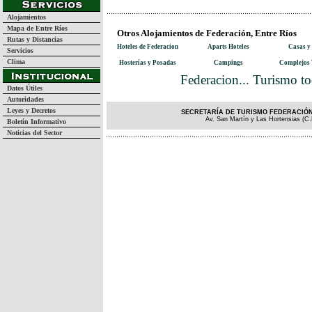
Alojamientos
Mapa de Entre Ríos
Otros Alojamientos de Federación, Entre Ríos
Rutas y Distancias
Hoteles de Federacion
Aparts Hoteles
Casas y
Servicios
Clima
Hosterías y Posadas
Campings
Complejos 
Federacion... Turismo to
Datos Útiles
Autoridades
Leyes y Decretos
SECRETARÍA DE TURISMO FEDERACIÓN 
Av. San Martín y Las Hortensias (C.
Boletín Informativo
Noticias del Sector