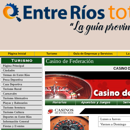
Página Inicial
Turismo
Guía de Empresas y Servicios
La
Casino de Federación
Página Principal
CASINO 
Ciudades
Termas de Entre Ríos
Pesca Deportiva
Caza Deportiva
Turismo Rural
Carnavales
Turismo Alternativo
Playas y Balnearios
Turismo Aventura
Turismo Cultura
Deportes en Entre Ríos
Lunes a Jueves
Información General
Viernes a Domingo
Fiestas y Eventos