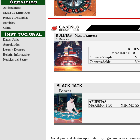
Alojamientos
Mapa de Entre Ríos
Rutas y Distancias
Servicios
Clima
RULETAS - Mesa Francesa
5 Bancas
Datos Útiles
Autoridades
APUES
Leyes y Decretos
MAXIMO: $ 10
Boletín Informativo
Chances Simple
Ma
Noticias del Sector
Chances doble
Ma
BLACK JACK
1 Bancas
APUESTAS
MAXIMO: $ 50 MINIMO:$5
Usted puede disfrutar aparte de los juegos antes mencionado