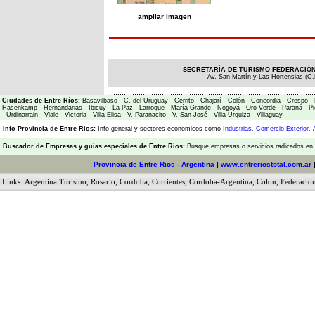
ampliar imagen
SECRETARÍA DE TURISMO FEDERACIÓN 
Av. San Martín y Las Hortensias (C.
Ciudades de Entre Ríos:
Basavilbaso
-
C. del Uruguay
-
Cerrito
-
Chajarí
-
Colón
-
Concordia
-
Crespo
-
Hasenkamp
-
Hernandarias
-
Ibicuy
-
La Paz
-
Larroque
-
María Grande
-
Nogoyá
-
Oro Verde
-
Paraná
-
Pi
-
Urdinarrain
-
Viale
-
Victoria
-
Villa Elisa
-
V. Paranacito
-
V. San José
-
Villa Urquiza
-
Villaguay
Info Provincia de Entre Rios:
Info general y sectores economicos como
Industrias
,
Comercio Exterior
,
Buscador de Empresas
y
guias especiales de Entre Rios:
Busque empresas o servicios radicados en l
Provincia de Entre Rios - Argentina
|
www.entreriostotal.com.ar
Links:
Argentina Turismo
,
Rosario
,
Cordoba
,
Corrientes
,
Cordoba-Argentina
,
Colon
,
Federacio