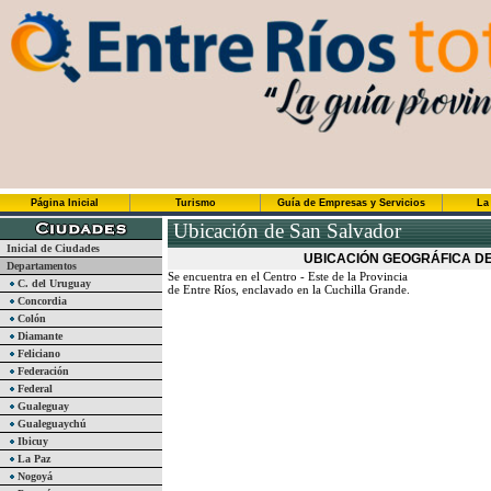
Página Inicial
Turismo
Guía de Empresas y Servicios
La
Ubicación de San Salvador
Inicial de Ciudades
UBICACIÓN GEOGRÁFICA D
Departamentos
Se encuentra en el Centro - Este de la Provincia
C. del Uruguay
de Entre Ríos, enclavado en la Cuchilla Grande.
Concordia
Colón
Diamante
Feliciano
Federación
Federal
Gualeguay
Gualeguaychú
Ibicuy
La Paz
Nogoyá