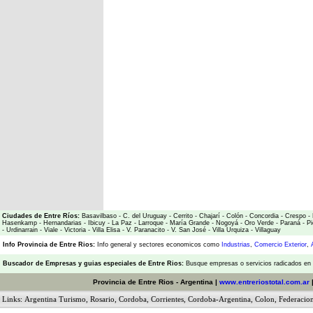
Ciudades de Entre Ríos:
Basavilbaso
-
C. del Uruguay
-
Cerrito
-
Chajarí
-
Colón
-
Concordia
-
Crespo
-
Hasenkamp
-
Hernandarias
-
Ibicuy
-
La Paz
-
Larroque
-
María Grande
-
Nogoyá
-
Oro Verde
-
Paraná
-
Pi
-
Urdinarrain
-
Viale
-
Victoria
-
Villa Elisa
-
V. Paranacito
-
V. San José
-
Villa Urquiza
-
Villaguay
Info Provincia de Entre Rios:
Info general y sectores economicos como
Industrias
,
Comercio Exterior
,
Buscador de Empresas
y
guias especiales de Entre Rios:
Busque empresas o servicios radicados en l
Provincia de Entre Rios - Argentina |
www.entreriostotal.com.ar
Links:
Argentina Turismo
,
Rosario
,
Cordoba
,
Corrientes
,
Cordoba-Argentina
,
Colon
,
Federacio