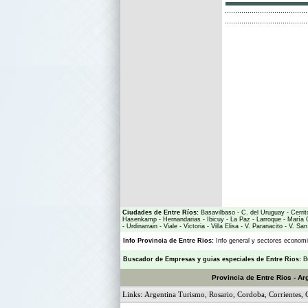
Ciudades de Entre Ríos:
Basavilbaso
-
C. del Uruguay
-
Cerrit
Hasenkamp
-
Hernandarias
-
Ibicuy
-
La Paz
-
Larroque
-
María 
-
Urdinarrain
-
Viale
-
Victoria
-
Villa Elisa
-
V. Paranacito
-
V. San
Info Provincia de Entre Rios:
Info general y sectores econo
Buscador de Empresas
y
guias especiales de Entre Rios:
B
Provincia de Entre Rios - Ar
Links:
Argentina Turismo
,
Rosario
,
Cordoba
,
Corrientes
,