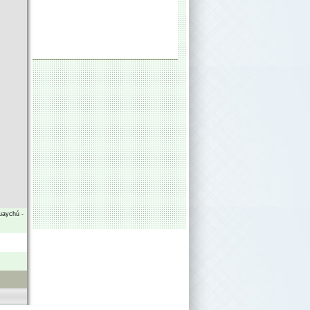
uaychú
-