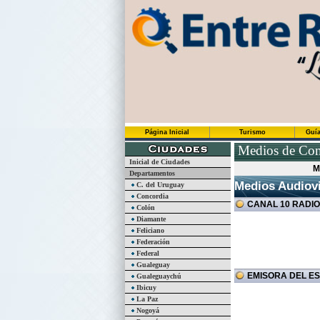
Página Inicial
Turismo
Guía
Medios de Com
Inicial de Ciudades
M
Departamentos
Medios Audiovi
C. del Uruguay
Concordia
CANAL 10 RADIOD
Colón
Diamante
Feliciano
Federación
Federal
Gualeguay
EMISORA DEL EST
Gualeguaychú
Ibicuy
La Paz
Nogoyá