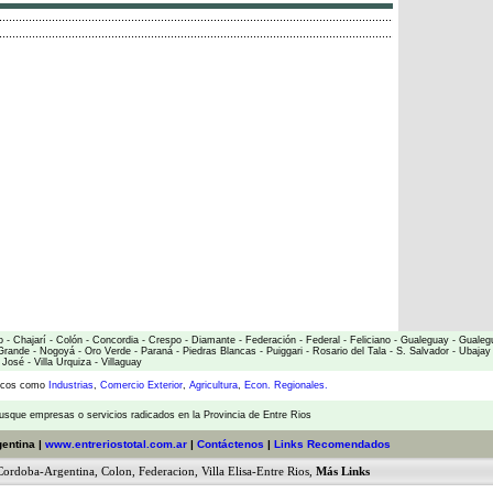
o
-
Chajarí
-
Colón
-
Concordia
-
Crespo
-
Diamante
-
Federación
-
Federal
-
Feliciano
-
Gualeguay
-
Gualeg
Grande
-
Nogoyá
-
Oro Verde
-
Paraná
-
Piedras Blancas
-
Puiggari
-
Rosario del Tala
-
S. Salvador
-
Ubajay
 José
-
Villa Urquiza
-
Villaguay
micos como
Industrias
,
Comercio Exterior
,
Agricultura
,
Econ. Regionales.
usque empresas o servicios radicados en la Provincia de Entre Rios
gentina |
www.entreriostotal.com.ar
|
Contáctenos
|
Links Recomendados
Cordoba-Argentina
,
Colon
,
Federacion
,
Villa Elisa-Entre Rios
,
Más Links