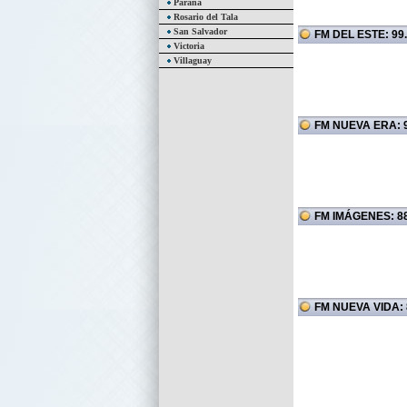
Paraná
Rosario del Tala
San Salvador
FM DEL ESTE: 99
Victoria
Villaguay
FM NUEVA ERA: 9
FM IMÁGENES: 88
FM NUEVA VIDA: 8