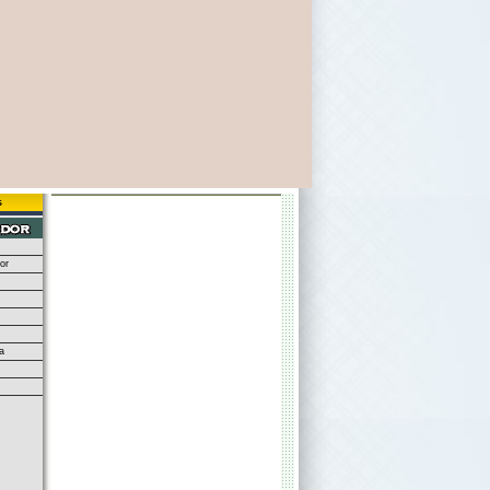
s
or
a