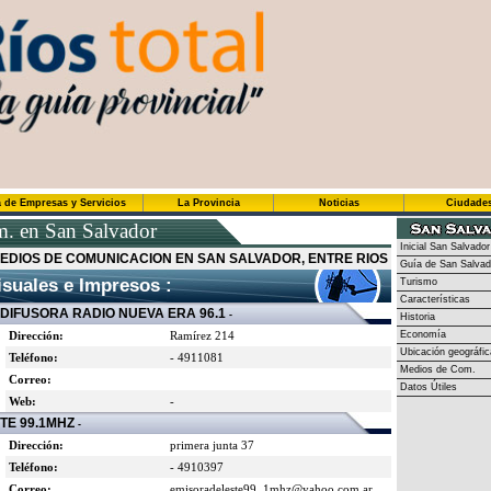
 de Empresas y Servicios
La Provincia
Noticias
Ciudade
. en San Salvador
Inicial San Salvador
EDIOS DE COMUNICACION EN SAN SALVADOR, ENTRE RIOS
Guía de San Salvad
suales e Impresos :
Turismo
Características
IFUSORA RADIO NUEVA ERA 96.1
-
Historia
Dirección:
Ramírez 214
Economía
Ubicación geográfic
Teléfono:
- 4911081
Medios de Com.
Correo:
Datos Útiles
Web:
-
E 99.1MHZ
-
Dirección:
primera junta 37
Teléfono:
- 4910397
Correo:
emisoradeleste99_1mhz@yahoo.com.ar