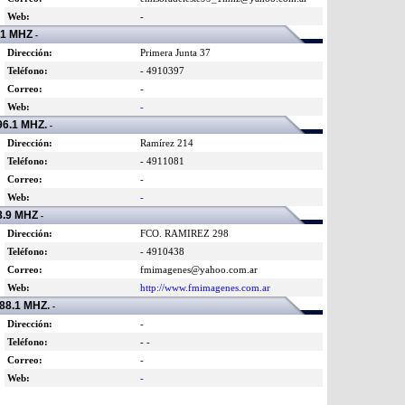
Web:
-
.1 MHZ
-
Dirección:
Primera Junta 37
Teléfono:
- 4910397
Correo:
-
Web:
-
6.1 MHZ.
-
Dirección:
Ramírez 214
Teléfono:
- 4911081
Correo:
-
Web:
-
.9 MHZ
-
Dirección:
FCO. RAMIREZ 298
Teléfono:
- 4910438
Correo:
fmimagenes@yahoo.com.ar
Web:
http://www.fmimagenes.com.ar
8.1 MHZ.
-
Dirección:
-
Teléfono:
- -
Correo:
-
Web:
-